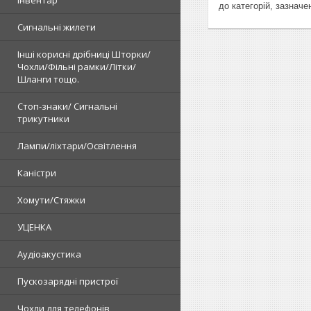
до категорій, зазнач
Сигнальні жилети
Інші корисні дрібниці Шторки/
Чохли/Фільні рамки/Літки/
Шланги тощо.
Стоп-знаки/ Сигнальні
трикутники
Лампи/ліхтари/Освітлення
Каністри
Хомути/Стяжки
УЦЕНКА
Аудіоакустика
Пускозарядні пристрої
Чохли для телефонів