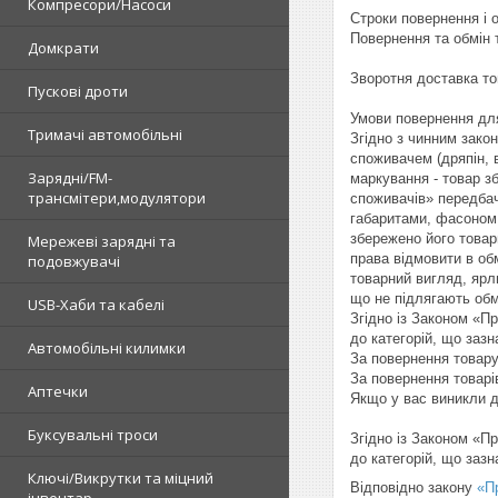
Компресори/Насоси
Строки повернення і о
Повернення та обмін 
Домкрати
Зворотня доставка то
Пускові дроти
Умови повернення для
Тримачі автомобільні
Згідно з чинним закон
споживачем (дряпін, 
Зарядні/FM-
маркування - товар зб
трансмітери,модулятори
споживачів» передбач
габаритами, фасоном,
збережено його товар
Мережеві зарядні та
права відмовити в обм
подовжувачі
товарний вигляд, ярли
що не підлягають обм
USB-Хаби та кабелі
Згідно із Законом «Пр
до категорій, що зазн
Автомобільні килимки
За повернення товару
За повернення товарів
Аптечки
Якщо у вас виникли д
Буксувальні троси
Згідно із Законом «Пр
до категорій, що заз
Ключі/Викрутки та міцний
Відповідно закону
«П
інвентар