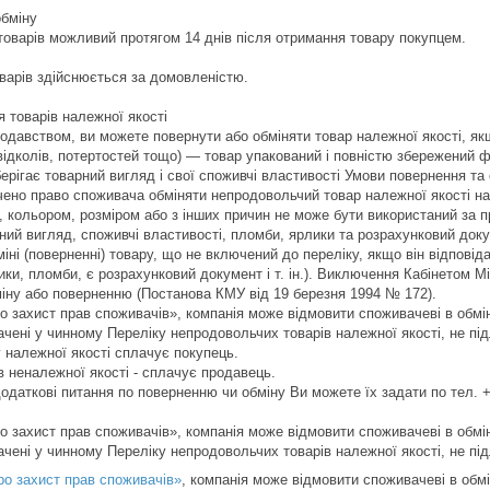
бміну

товарів можливий протягом 14 днів після отримання товару покупцем.

варів здійснюється за домовленістю.

 товарів належної якості

одавством, ви можете повернути або обміняти товар належної якості, якщо
відколів, потертостей тощо) — товар упакований і повністю збережений фа
ерігає товарний вигляд і свої споживчі властивості Умови повернення та
ено право споживача обміняти непродовольчий товар належної якості на 
 кольором, розміром або з інших причин не може бути використаний за п
ний вигляд, споживчі властивості, пломби, ярлики та розрахунковий док
іні (поверненні) товару, що не включений до переліку, якщо він відповід
ки, пломби, є розрахунковий документ і т. ін.). Виключення Кабінетом Мін
іну або поверненню (Постанова КМУ від 19 березня 1994 № 172).

о захист прав споживачів», компанія може відмовити споживачеві в обміні
ачені у чинному Переліку непродовольчих товарів належної якості, не пі
 належної якості сплачує покупець.

 неналежної якості - сплачує продавець.

одаткові питання по поверненню чи обміну Ви можете їх задати по тел. 
о захист прав споживачів», компанія може відмовити споживачеві в обміні
начені у чинному Переліку непродовольчих товарів належної якості, не пі
ро захист прав споживачів»
, компанія може відмовити споживачеві в обмі