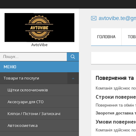
avtovibe.te@g
ГОЛОВНА
ТОВ
AvtoVibe
Повернення та 
Товари та послуги
Компанія здійснює по
Щітки склоочисників
Строки поверне
Аксесуари для СТО
Повернення та обмін
Кліпси / Пістони / Затискачі
Зворотня доставка 
Умови повернен
Автокосметика
Компанія здійснює пов