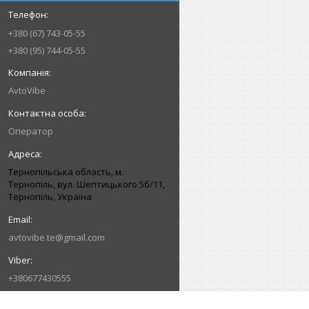
+380 (67) 743-05-55
+380 (95) 744-05-55
AvtoVibe
Оператор
Тернопільська область, м.
Тернопіль, вул. Шептицького 5б/11,
Тернопіль, Україна
avtovibe.te@gmail.com
+380677430555