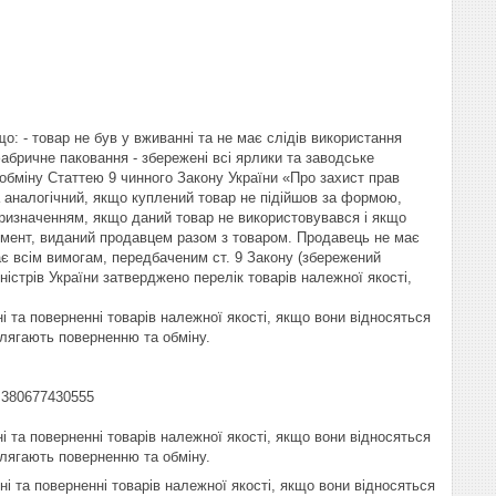
: - товар не був у вживанні та не має слідів використання 
бричне паковання - збережені всі ярлики та заводське 
 обміну Статтею 9 чинного Закону України «Про захист прав 
аналогічний, якщо куплений товар не підійшов за формою, 
ризначенням, якщо даний товар не використовувався і якщо 
умент, виданий продавцем разом з товаром. Продавець не має 
ає всім вимогам, передбаченим ст. 9 Закону (збережений 
істрів України затверджено перелік товарів належної якості, 
 та поверненні товарів належної якості, якщо вони відносяться 
длягають поверненню та обміну.

+380677430555

 та поверненні товарів належної якості, якщо вони відносяться 
длягають поверненню та обміну.
ні та поверненні товарів належної якості, якщо вони відносяться