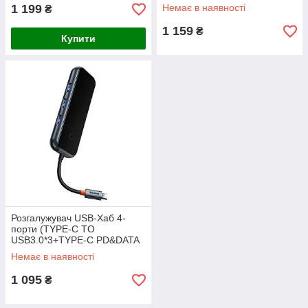
docking station gray Baseus
1 199
Немає в наявності
₴
WKWG070113
1 159
₴
Купити
Розгалужувач USB-Хаб 4-
порти (TYPE-C TO
USB3.0*3+TYPE-C PD&DATA
*1) док-станція Baseus DARK
Немає в наявності
GRAY (WKJZ010013)
1 095
₴