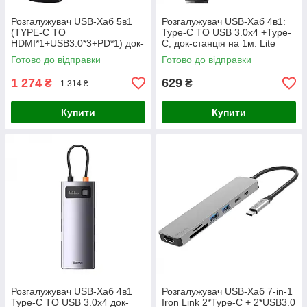
Розгалужувач USB-Хаб 5в1
Розгалужувач USB-Хаб 4в1:
(TYPE-C TO
Type-C TO USB 3.0х4 +Type-
HDMI*1+USB3.0*3+PD*1) док-
C, док-станція на 1м. Lite
станція Baseus Silver
Series чорний, Baseus
Готово до відправки
Готово до відправки
(CAHUB-CX0G)
(WKQX030401)
1 274
629
₴
₴
1 314 ₴
Купити
Купити
Розгалужувач USB-Хаб 4в1
Розгалужувач USB-Хаб 7-in-1
Type-C TO USB 3.0х4 док-
Iron Link 2*Type-C + 2*USB3.0