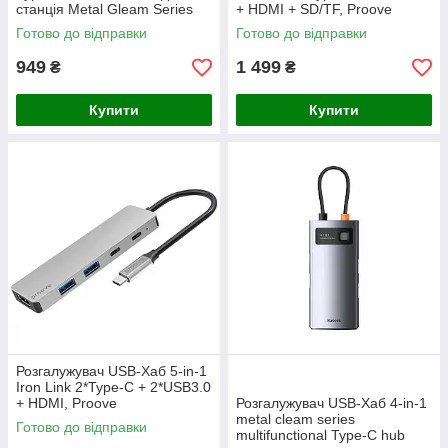
станція Metal Gleam Series
+ HDMI + SD/TF, Proove
сірий, Baseus
HBIL00222004
Готово до відправки
Готово до відправки
(WKWG070013)
949
1 499
₴
₴
Купити
Купити
Розгалужувач USB-Хаб 5-in-1
Iron Link 2*Type-C + 2*USB3.0
+ HDMI, Proove
Розгалужувач USB-Хаб 4-in-1
HBIL00222024
metal cleam series
Готово до відправки
multifunctional Type-C hub