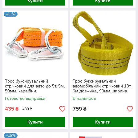
Купити
Купити
–11%
Трос буксирувальний
Трос буксирувальний
стрічковий для авто до 5т. 5м.
авомобільний стрічковий 13т.
50мм. карабіни,
6м довжина, 90мм ширина,
помаранчевий Дорожня
жовтий Дорожня карта
Готово до відправки
В наявності
карта
435
759
₴
₴
489 ₴
Купити
Купити
–15%