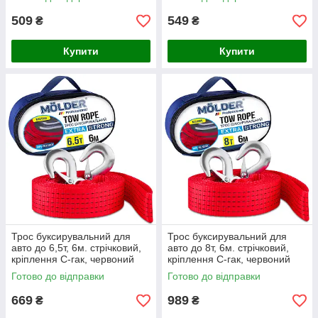
509
549
₴
₴
Купити
Купити
Трос буксирувальний для
Трос буксирувальний для
авто до 6,5т, 6м. стрічковий,
авто до 8т, 6м. стрічковий,
кріплення С-гак, червоний
кріплення С-гак, червоний
Molder MA21656
Molder MA21806
Готово до відправки
Готово до відправки
669
989
₴
₴