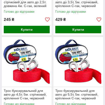
стрічковий для авто до 2,5т.
авто до 3,5т, 5м. стрічковий,
довжина 4м. С-гак, зелений
кріплення С-гак, червоний
Winso 132540
Molder MA21355
Готово до відправки
Готово до відправки
245
429
₴
₴
Купити
Купити
Трос буксирувальний для
Трос буксирувальний для
авто до 4,5т, 5м. стрічковий,
авто до 5,5т, 5м. стрічковий,
кріплення С-гак, червоний
кріплення С-гак, червоний
Molder MA21455
Molder MA21555
Готово до відправки
Готово до відправки