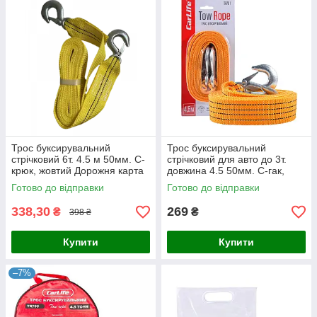
Трос буксирувальний
Трос буксирувальний
стрічковий 6т. 4.5 м 50мм. С-
стрічковий для авто до 3т.
крюк, жовтий Дорожня карта
довжина 4.5 50мм. С-гак,
(DK46-PP645/50)
оранжевий CarLife TR701
Готово до відправки
Готово до відправки
338,30
269
₴
₴
398 ₴
Купити
Купити
–7%