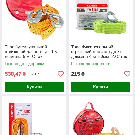
Трос буксирувальний
Трос буксирувальний
стрічковий для авто до 4,5т.
стрічковий для авто до 3т.
довжина 5 м. С-гак,
довжина 4 м, 50мм. 2ХС-гак,
оранжевий CarLife TR705
зелений CarLife (TR708/P)
Готово до відправки
Готово до відправки
538,47
215
₴
₴
579 ₴
Купити
Купити