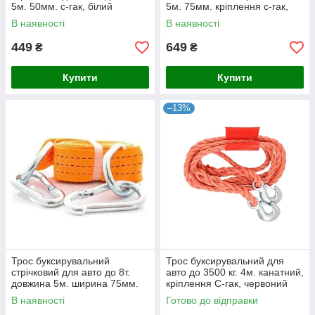
5м. 50мм. с-гак, білий
5м. 75мм. кріплення с-гак,
Дорожня карта
білий Дорожня карта
В наявності
В наявності
449
649
₴
₴
Купити
Купити
–13%
Трос буксирувальний
Трос буксирувальний для
стрічковий для авто до 8т.
авто до 3500 кг. 4м. канатний,
довжина 5м. ширина 75мм.
кріплення С-гак, червоний
карабіна застібка,
Mammooth MMT A155 007
В наявності
Готово до відправки
помаранчевий Дорожня