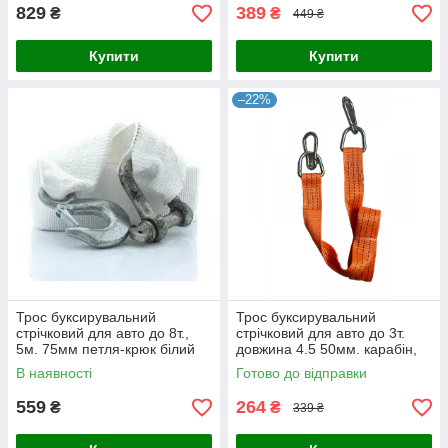
карта
829
389
₴
₴
449 ₴
Купити
Купити
–22%
Трос буксирувальний
Трос буксирувальний
стрічковий для авто до 8т.,
стрічковий для авто до 3т.
5м. 75мм петля-крюк білий
довжина 4.5 50мм. карабін,
Дорожня карта
оранжевий Дорожня карта
В наявності
Готово до відправки
559
264
₴
₴
339 ₴