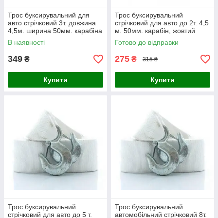
Трос буксирувальний для
Трос буксирувальний
авто стрічковий 3т. довжина
стрічковий для авто до 2т. 4,5
4,5м. ширина 50мм. карабіна
м. 50мм. карабін, жовтий
застібка жовтий Дорожня
Дорожня карта
В наявності
Готово до відправки
карта
349
275
₴
₴
315 ₴
Купити
Купити
Трос буксирувальний
Трос буксирувальний
стрічковий для авто до 5 т.
автомобільний стрічковий 8т.