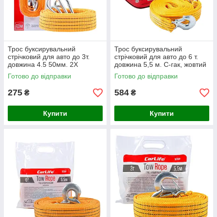
Трос буксирувальний
Трос буксирувальний
стрічковий для авто до 3т.
стрічковий для авто до 6 т.
довжина 4.5 50мм. 2Х
довжина 5,5 м. С-гак, жовтий
карабін, оранжевий CarLife
CarLife (TR704)
Готово до відправки
Готово до відправки
(TR709)
275
584
₴
₴
Купити
Купити