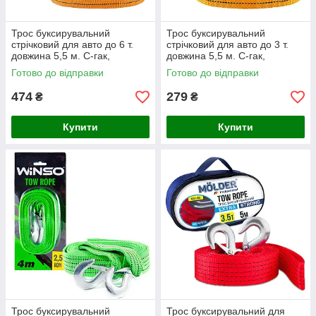
Трос буксирувальний
Трос буксирувальний
стрічковий для авто до 6 т.
стрічковий для авто до 3 т.
довжина 5,5 м. С-гак,
довжина 5,5 м. С-гак,
оранжевий CarLife (TR704/P)
оранжевий CarLife (TR706/P)
Готово до відправки
Готово до відправки
474
279
₴
₴
Купити
Купити
Трос буксирувальний
Трос буксирувальний для