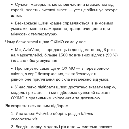
Сучасні матеріали: металеві частини із захистом від
корозії, пластик високої якості — усе це збільшує ресурс
щіток.
Безкаркасні щітки краще справляються із зимовими
умовами: менше намерзання, краще очищення при
мінусових температурах.
Чому безкаркасні щітки OXIMO саме у нас
Ми, AvtoVibe, — продавець із досвідом: понад 8 років
на маркетплейсі, більше 1500 позитивних відгуків (99 %)
і власне обслуговування.
Пропонуємо саме щітки OXIMO — з перевіреною
якістю, з серії безкаркасних, які забезпечують
рівномірне прилягання до скла незалежно від умов.
У нас легко підібрати щітки: достатньо вказати марку,
модель і рік авто — і ми підберемо сумісний варіант
OXIMO з правильним кріпленням та довжиною.
Як скористатись нашим підбором
У каталозі AvtoVibe оберіть розділ
Щітки
склоочисників
.
Введіть марку, модель і рік авто → система покаже