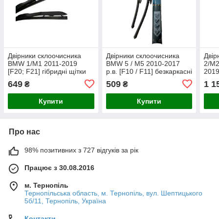
Двірники склоочисника
Двірники склоочисника
Двір
BMW 1/M1 2011-2019
BMW 5 / M5 2010-2017
2/M2
[F20; F21] гібридні щітки
р.в. [F10 / F11] безкаркасні
2019
550 / 450 мм. Armer
щітки 650 / 450 мм. Armer
Комп
649
509
1 1
₴
₴
(комплект 2 шт.)
(комплект 2 шт.)
скло
безк
Купити
Купити
Про нас
98% позитивних з 727 відгуків за рік
Працює з 30.08.2016
м. Тернопіль
Тернопільська область, м. Тернопіль, вул. Шептицького
5б/11, Тернопіль, Україна
Контакти