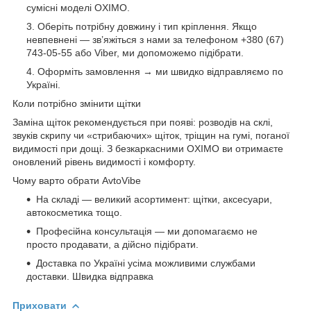
сумісні моделі OXIMO.
Оберіть потрібну довжину і тип кріплення. Якщо
невпевнені — зв’яжіться з нами за телефоном +380 (67)
743-05-55 або Viber, ми допоможемо підібрати.
Оформіть замовлення → ми швидко відправляємо по
Україні.
Коли потрібно змінити щітки
Заміна щіток рекомендується при появі: розводів на склі,
звуків скрипу чи «стрибаючих» щіток, тріщин на гумі, поганої
видимості при дощі. З безкаркасними OXIMO ви отримаєте
оновлений рівень видимості і комфорту.
Чому варто обрати AvtoVibe
На складі — великий асортимент: щітки, аксесуари,
автокосметика тощо.
Професійна консультація — ми допомагаємо не
просто продавати, а дійсно підібрати.
Доставка по Україні усіма можливими службами
доставки. Швидка відправка
Приховати