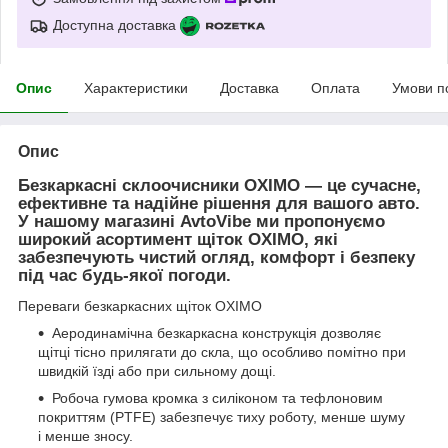
Доступна доставка
Опис
Характеристики
Доставка
Оплата
Умови п
Опис
Безкаркасні склоочисники OXIMO — це сучасне,
ефективне та надійне рішення для вашого авто.
У нашому магазині AvtoVibe ми пропонуємо
широкий асортимент щіток OXIMO, які
забезпечують чистий огляд, комфорт і безпеку
під час будь-якої погоди.
Переваги безкаркасних щіток OXIMO
Аеродинамічна безкаркасна конструкція дозволяє
щітці тісно прилягати до скла, що особливо помітно при
швидкій їзді або при сильному дощі.
Робоча гумова кромка з силіконом та тефлоновим
покриттям (PTFE) забезпечує тиху роботу, менше шуму
і менше зносу.