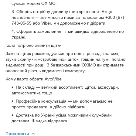
сумісні моделі OXIMO.
Оберіть потрібну довжину і тип кріплення. Якщо
невпевнені — зв’яжіться з нами за телефоном +380 (67)
743-05-55 або Viber, ми допоможемо підібрати.
Оформіть замовлення → ми швидко відправляємо по
Україні.
Коли потрібно змінити щітки
Заміна щіток рекомендується при появі: розводів на склі,
звуків скрипу чи «стрибаючих» щіток, тріщин на гумі, поганої
видимості при дощі. З безкаркасними OXIMO ви отримаєте
оновлений рівень видимості і комфорту.
Чому варто обрати AvtoVibe
На складі — великий асортимент: щітки, аксесуари,
автокосметика тощо.
Професійна консультація — ми допомагаємо не
просто продавати, а дійсно підібрати.
Доставка по Україні усіма можливими службами
доставки. Швидка відправка
Приховати