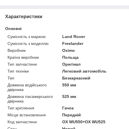
Характеристики
Основні
Сумісність з маркою
Land Rover
Сумісність з моделлю
Freelander
Виробник
Oximo
Країна виробник
Польща
Тип запчастини
Оригінал
Тип техніки
Легковий автомобіль
Тип
Безкаркасний
Довжина водійського
550 мм
двірника
Довжина пасажирського
525 мм
двірника
Тип кріплення
Гачок
Місце встановлення
Передній
Код запчастини
OX WU550+OX WU525
Стан
Новий