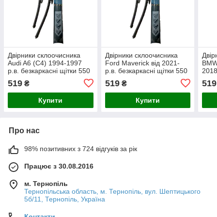
Двірники склоочисника
Двірники склоочисника
Двір
Audi A6 (C4) 1994-1997
Ford Maverick від 2021-
BMW 
р.в. безкаркасні щітки 550
р.в. безкаркасні щітки 550
2018
/ 525 мм. Armer (комплект
/ 525 мм. Armer (комплект
щітк
519
519
519
₴
₴
2 шт.)
2 шт.)
(ком
Купити
Купити
Про нас
98% позитивних з 724 відгуків за рік
Працює з 30.08.2016
м. Тернопіль
Тернопільська область, м. Тернопіль, вул. Шептицького
5б/11, Тернопіль, Україна
Контакти