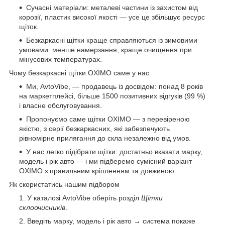
Сучасні матеріали: металеві частини із захистом від
корозії, пластик високої якості — усе це збільшує ресурс
щіток.
Безкаркасні щітки краще справляються із зимовими
умовами: менше намерзання, краще очищення при
мінусових температурах.
Чому безкаркасні щітки OXIMO саме у нас
Ми, AvtoVibe, — продавець із досвідом: понад 8 років
на маркетплейсі, більше 1500 позитивних відгуків (99 %)
і власне обслуговування.
Пропонуємо саме щітки OXIMO — з перевіреною
якістю, з серії безкаркасних, які забезпечують
рівномірне прилягання до скла незалежно від умов.
У нас легко підібрати щітки: достатньо вказати марку,
модель і рік авто — і ми підберемо сумісний варіант
OXIMO з правильним кріпленням та довжиною.
Як скористатись нашим підбором
У каталозі AvtoVibe оберіть розділ
Щітки
склоочисників
.
Введіть марку, модель і рік авто → система покаже