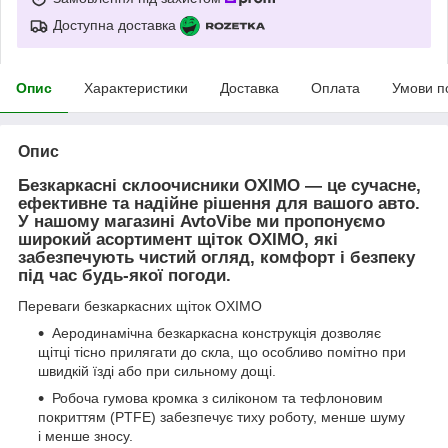
Доступна доставка
Опис
Характеристики
Доставка
Оплата
Умови п
Опис
Безкаркасні склоочисники OXIMO — це сучасне,
ефективне та надійне рішення для вашого авто.
У нашому магазині AvtoVibe ми пропонуємо
широкий асортимент щіток OXIMO, які
забезпечують чистий огляд, комфорт і безпеку
під час будь-якої погоди.
Переваги безкаркасних щіток OXIMO
Аеродинамічна безкаркасна конструкція дозволяє
щітці тісно прилягати до скла, що особливо помітно при
швидкій їзді або при сильному дощі.
Робоча гумова кромка з силіконом та тефлоновим
покриттям (PTFE) забезпечує тиху роботу, менше шуму
і менше зносу.