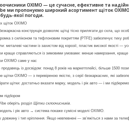
лоочисники OXIMO — це сучасне, ефективне та надійн
ibe ми пропонуємо широкий асортимент щіток OXIMO,
 будь-якої погоди.
их щіток OXIMO
езкаркасна конструкція дозволяє щітці тісно прилягати до скла, що особ
ромка з силіконом та тефлоновим покриттям (PTFE) забезпечує тиху роб
ли: металеві частини із захистом від корозії, пластик високої якості — у
тки краще справляються із зимовими умовами: менше намерзання, краще
тки OXIMO саме у нас
 продавець із досвідом: понад 8 років на маркетплейсі, більше 1500 пози
 щітки OXIMO — з перевіреною якістю, з серії безкаркасних, які забезп
ібрати щітки: достатньо вказати марку, модель і рік авто — і ми підбере
им підбором
Vibe оберіть розділ
Щітки склоочисників
.
модель і рік авто → система покаже сумісні моделі OXIMO.
у довжину і тип кріплення. Якщо невпевнені — зв’яжіться з нами за теле