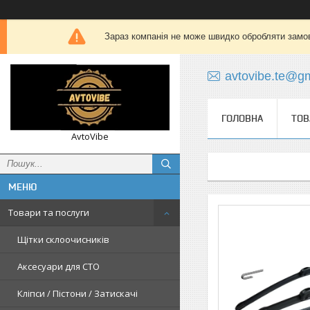
Зараз компанія не може швидко обробляти замов
avtovibe.te@g
ГОЛОВНА
ТОВ
AvtoVibe
Товари та послуги
Щітки склоочисників
Аксесуари для СТО
Кліпси / Пістони / Затискачі