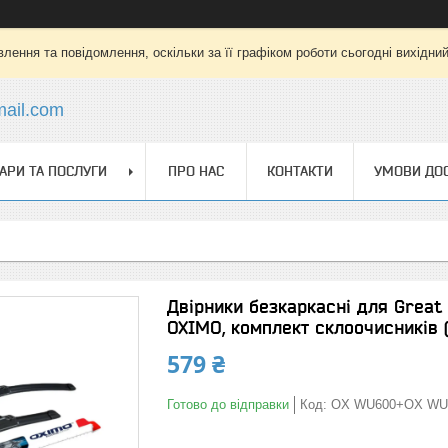
лення та повідомлення, оскільки за її графіком роботи сьогодні вихідни
mail.com
АРИ ТА ПОСЛУГИ
ПРО НАС
КОНТАКТИ
УМОВИ ДОС
Двірники безкаркасні для Great 
OXIMO, комплект склоочисників (
579 ₴
Готово до відправки
Код:
OX WU600+OX WU