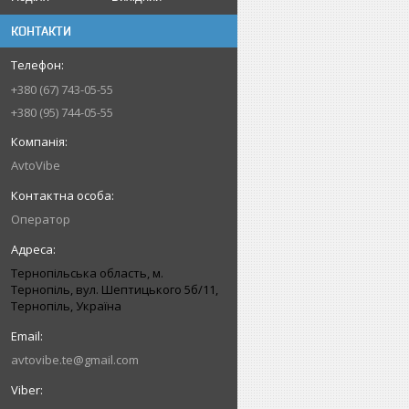
КОНТАКТИ
+380 (67) 743-05-55
+380 (95) 744-05-55
AvtoVibe
Оператор
Тернопільська область, м.
Тернопіль, вул. Шептицького 5б/11,
Тернопіль, Україна
avtovibe.te@gmail.com