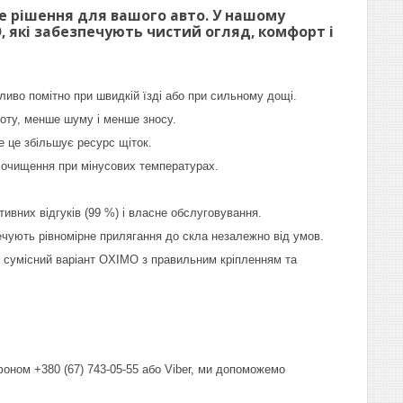
е рішення для вашого авто. У нашому
 які забезпечують чистий огляд, комфорт і
ливо помітно при швидкій їзді або при сильному дощі.
оту, менше шуму і менше зносу.
се це збільшує ресурс щіток.
 очищення при мінусових температурах.
тивних відгуків (99 %) і власне обслуговування.
ечують рівномірне прилягання до скла незалежно від умов.
мо сумісний варіант OXIMO з правильним кріпленням та
фоном +380 (67) 743-05-55 або Viber, ми допоможемо