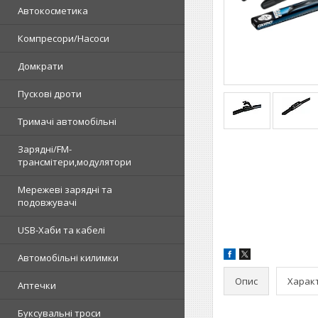
Автокосметика
Компресори/Насоси
Домкрати
Пускові дроти
Тримачі автомобільні
Зарядні/FM-
трансмітери,модулятори
Мережеві зарядні та
подовжувачі
USB-Хаби та кабелі
Автомобільні килимки
Опис
Харак
Аптечки
Буксувальні троси