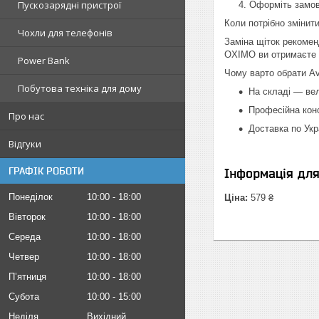
Пускозарядні пристрої
Оформіть замов
Коли потрібно змінити
Чохли для телефонів
Заміна щіток рекоменд
OXIMO ви отримаєте о
Power Bank
Чому варто обрати Av
Побутова техніка для дому
На складі — вел
Професійна конс
Про нас
Доставка по Ук
Відгуки
ГРАФІК РОБОТИ
Інформація дл
Понеділок
10:00
18:00
Ціна:
579 ₴
Вівторок
10:00
18:00
Середа
10:00
18:00
Четвер
10:00
18:00
Пʼятниця
10:00
18:00
Субота
10:00
15:00
Неділя
Вихідний