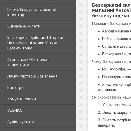
Безкаркасні ск
Ключі/Викрутки та міцний
магазині AvtoV
інвентар
безпеку під час
Переваги безкаркасн
Сигнальні жилети
Аеродинамічна б
Інші корисні дрібниці Шторки/
Робоча гумова к
Чохли/Фільні рамки/Літки/
Сучасні матеріа
Шланги тощо.
Безкаркасні щі
Стоп-знаки/ Сигнальні
Чому безкаркасні щі
трикутники
Ми, AvtoVibe, —
Лампи/ліхтари/Освітлення
Пропонуємо саме
У нас легко під
Каністри
довжиною.
Як скористатись наш
Хомути/Стяжки
У каталозі Avto
УЦЕНКА
Введіть марку, 
Оберіть потрібн
Аудіоакустика
підібрати.