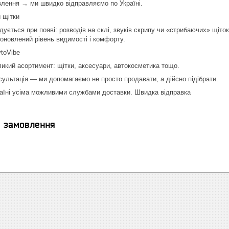
лення → ми швидко відправляємо по Україні.
 щітки
ується при появі: розводів на склі, звуків скрипу чи «стрибаючих» щіток
новлений рівень видимості і комфорту.
toVibe
икий асортимент: щітки, аксесуари, автокосметика тощо.
ультація — ми допомагаємо не просто продавати, а дійсно підібрати.
раїні усіма можливими службами доставки. Швидка відправка
я замовлення