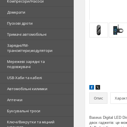
Компресори/Насоси
Домкрати
Пускові дроти
Тримачі автомобільні
Зарядні/FM-
трансмітери,модулятори
Мережеві зарядні та
подовжувачі
USB-Хаби та кабелі
Автомобільні килимки
Опис
Харак
Аптечки
Буксувальні троси
Baseus Digital LED Di
Ключі/Викрутки та міцний
двох гаджетів: це мо
інвентар