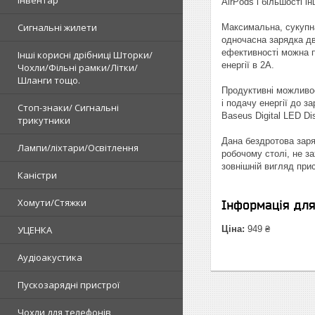
AirPods і більшості і
Сигнальні жилети
Максимальна, сукупна 
одночасна зарядка дв
ефективності можна п
Інші корисні дрібниці Шторки/
енергії в 2А.
Чохли/Фільні рамки/Літки/
Шланги тощо.
Продуктивні можливос
і подачу енергії до 
Стоп-знаки/ Сигнальні
Baseus Digital LED Di
трикутники
Дана бездротова заряд
Лампи/ліхтари/Освітлення
робочому столі, не з
зовнішній вигляд прис
Каністри
Хомути/Стяжки
Інформація дл
УЦЕНКА
Ціна:
949 ₴
Аудіоакустика
Пускозарядні пристрої
Чохли для телефонів