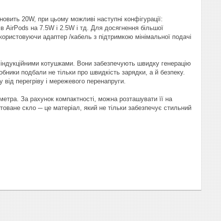
ановить 20W, при цьому можливі наступні конфігурації:
 AirPods на 7.5W і 2.5W і тд. Для досягнення більшої
икористовуючи адаптер /кабель з підтримкою мінімальної подачі
 індукційними котушками. Вони забезпечують швидку генерацію
бники подбали не тільки про швидкість зарядки, а й безпеку.
у від перегріву і мережевого перенапруги.
іметра. За рахунок компактності, можна розташувати її на
товане скло ─ це матеріал, який не тільки забезпечує стильний