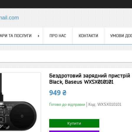
mail.com
АРИ ТА ПОСЛУГИ
ПРО НАС
КОНТАКТИ
УМОВИ ДОС
Бездротовий зарядний пристрій D
Black, Baseus WXSX010101
949 ₴
Готово до відправки
Код:
WXSX010101
Купити