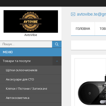
avtovibe.te@g
ГОЛОВНА
ТОВ
AvtoVibe
Товари та послуги
Щітки склоочисників
Аксесуари для СТО
Кліпси / Пістони / Затискачі
Автокосметика