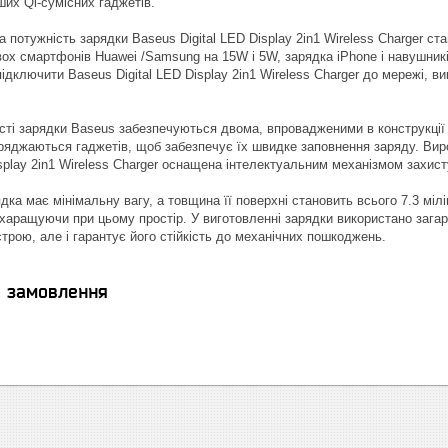
нших Qi-сумісних гаджетів.
потужність зарядки Baseus Digital LED Display 2in1 Wireless Charger ст
ох смартфонів Huawei /Samsung на 15W і 5W, зарядка iPhone і навушників
ідключити Baseus Digital LED Display 2in1 Wireless Charger до мережі, в
ті зарядки Baseus забезпечуються двома, впровадженими в конструкції
заряджаються гаджетів, щоб забезпечує їх швидке заповнення заряду. Виро
splay 2in1 Wireless Charger оснащена інтелектуальним механізмом захист
ка має мінімальну вагу, а товщина її поверхні становить всього 7.3 міл
ахаращуючи при цьому простір. У виготовленні зарядки використано загар
трою, але і гарантує його стійкість до механічних пошкоджень.
я замовлення