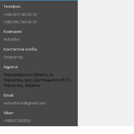
+380 (67) 743-05-55
+380 (95) 744-05-55
AvtoVibe
Оператор
Тернопільська область, м.
Тернопіль, вул. Шептицького 5б/11,
Тернопіль, Україна
avtovibe.te@gmail.com
+380677430555