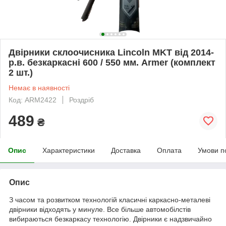
Двірники склоочисника Lincoln MKT від 2014-
р.в. безкаркасні 600 / 550 мм. Armer (комплект
2 шт.)
Немає в наявності
Код: ARM2422
Роздріб
489
₴
Опис
Характеристики
Доставка
Оплата
Умови п
Опис
З часом та розвитком технологій класичні каркасно-металеві
двірники відходять у минуле. Все більше автомобілстів
вибираються безкаркасу технологію. Двірники є надзвичайно