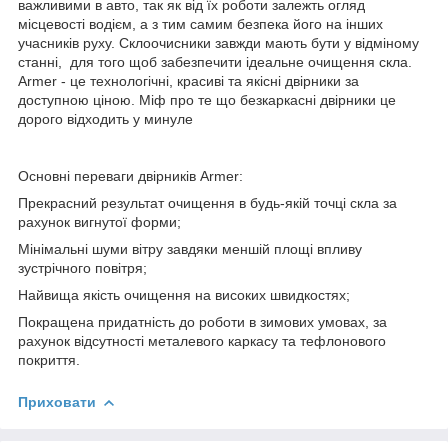
важливими в авто, так як від їх роботи залежть огляд
місцевості водієм, а з тим самим безпека його на інших
учасників руху. Склоочисники завжди мають бути у відміному
станні, для того щоб забезпечити ідеальне очищення скла.
Armer - це технологічні, красиві та якісні двірники за
доступною ціною. Міф про те що безкаркасні двірники це
дорого відходить у минуле
Основні переваги двірників Armer:
Прекрасний результат очищення в будь-якій точці скла за
рахунок вигнутої форми;
Мінімальні шуми вітру завдяки меншій площі впливу
зустрічного повітря;
Найвища якість очищення на високих швидкостях;
Покращена придатність до роботи в зимових умовах, за
рахунок відсутності металевого каркасу та тефлонового
покриття.
Приховати