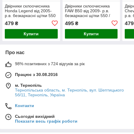
Двірники склоочисника
Двірники склоочисника
Двір
Honda Legend від 2005-
FAW B50 від 2009- р.в.
Chev
р.в. безкаркасні щітки 550
безкаркасні щітки 550 /
р.в.
/ 475 мм. Armer (комплект
450 мм. Armer (комплект 2
/ 35
479
495
479
₴
₴
2 шт.)
шт.)
2 шт.
Купити
Купити
Про нас
98% позитивних з 724 відгуків за рік
Працює з 30.08.2016
м. Тернопіль
Тернопільська область, м. Тернопіль, вул. Шептицького
5б/11, Тернопіль, Україна
Контакти
Сьогодні вихідний
Показати весь графік роботи