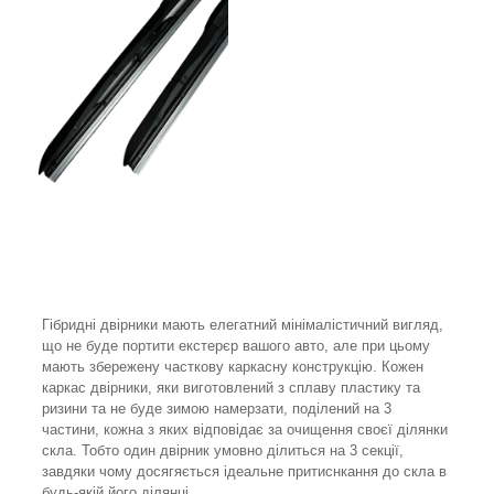
Гібридні двірники мають елегатний мінімалістичний вигляд,
що не буде портити екстерєр вашого авто, але при цьому
мають збережену часткову каркасну конструкцію. Кожен
каркас двірники, яки виготовлений з сплаву пластику та
ризини та не буде зимою намерзати, поділений на 3
частини, кожна з яких відповідає за очищення своєї ділянки
скла. Тобто один двірник умовно ділиться на 3 секції,
завдяки чому досягяється ідеальне притиснкання до скла в
будь-якій його ділянці.