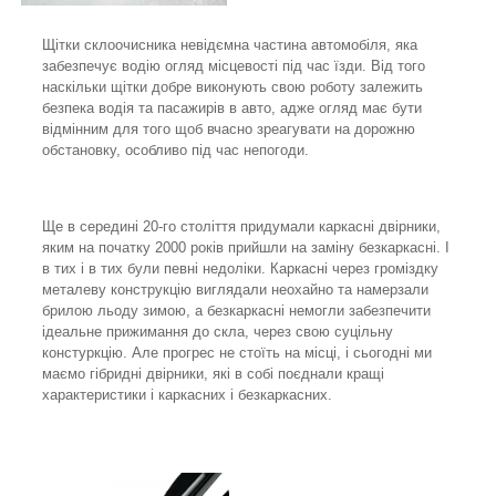
Щітки склоочисника невідємна частина автомобіля, яка
забезпечує водію огляд місцевості під час їзди. Від того
наскільки щітки добре виконують свою роботу залежить
безпека водія та пасажирів в авто, адже огляд має бути
відмінним для того щоб вчасно зреагувати на дорожню
обстановку, особливо під час непогоди.
Ще в середині 20-го століття придумали каркасні двірники,
яким на початку 2000 років прийшли на заміну безкаркасні. І
в тих і в тих були певні недоліки. Каркасні через громіздку
металеву конструкцію виглядали неохайно та намерзали
брилою льоду зимою, а безкаркасні немогли забезпечити
ідеальне прижимання до скла, через свою суцільну
констуркцію. Але прогрес не стоїть на місці, і сьогодні ми
маємо гібридні двірники, які в собі поєднали кращі
характеристики і каркасних і безкаркасних.