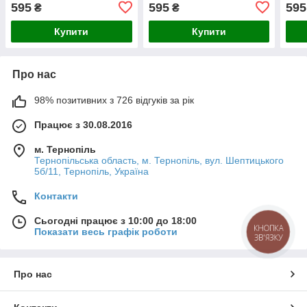
гібридні щітки 600 / 480
480 мм. Armer (комплект 2
мм. 
595
595
595
₴
₴
мм. Armer (комплект 2 шт.)
шт.)
Купити
Купити
Про нас
98% позитивних з 726 відгуків за рік
Працює з 30.08.2016
м. Тернопіль
Тернопільська область, м. Тернопіль, вул. Шептицького
5б/11, Тернопіль, Україна
Контакти
Сьогодні працює з 10:00 до 18:00
КНОПКА
Показати весь графік роботи
ЗВ'ЯЗКУ
Про нас