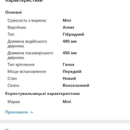
Характеристики
Основні
Сумісність з маркою
Mini
Виробник
Armer
Тип
Гібридний
Довжина водійського
480 мм
двірника
Довжина пасажирського
450 мм
двірника
Тип кріплення
Гачок
Місце встановлення
Передній
Стан
Новий
Сезон
Всесезонний
Користувальницькі характеристики
Марка
Mini
Приховати