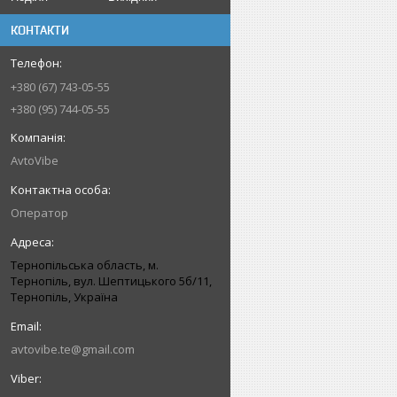
КОНТАКТИ
+380 (67) 743-05-55
+380 (95) 744-05-55
AvtoVibe
Оператор
Тернопільська область, м.
Тернопіль, вул. Шептицького 5б/11,
Тернопіль, Україна
avtovibe.te@gmail.com