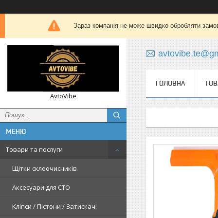
Зараз компанія не може швидко обробляти замов
avtovibe.te@g
ГОЛОВНА
ТОВ
AvtoVibe
Товари та послуги
Щітки склоочисників
Аксесуари для СТО
Кліпси / Пістони / Затискачі