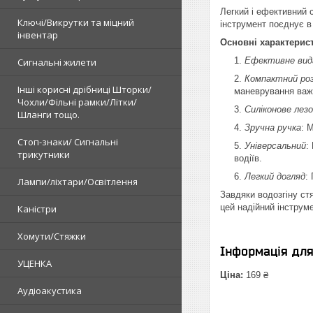
Легкий і ефективний 
Ключі/Викрутки та міцний
інструмент поєднує в 
інвентар
Основні характерис
Ефективне вид
Сигнальні жилети
Компактний роз
Інші корисні дрібниці Шторки/
маневрування важ
Чохли/Фільні рамки/Літки/
Силіконове лезо
Шланги тощо.
Зручна ручка
: 
Стоп-знаки/ Сигнальні
Універсальний
:
трикутники
водіїв.
Легкий догляд
:
Лампи/ліхтари/Освітлення
Завдяки водозгіну стя
цей надійний інструм
Каністри
Хомути/Стяжки
Інформація дл
УЦЕНКА
Ціна:
169 ₴
Аудіоакустика