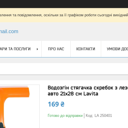
лення та повідомлення, оскільки за її графіком роботи сьогодні вихідни
mail.com
АРИ ТА ПОСЛУГИ
ПРО НАС
КОНТАКТИ
УМОВИ ДОС
Водозгін стягачка скребок з ле
авто 21х28 см Lavita
169 ₴
Готово до відправки
Код:
LA 250401