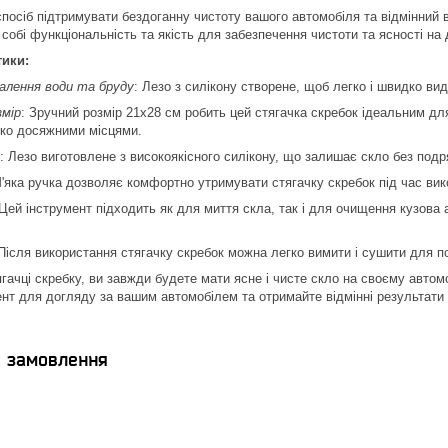
спосіб підтримувати бездоганну чистоту вашого автомобіля та відмінний в
собі функціональність та якість для забезпечення чистоти та ясності на 
тики:
алення води та бруду
: Лезо з силікону створене, щоб легко і швидко вида
мір
: Зручний розмір 21х28 см робить цей стягачка скребок ідеальним дл
ко досяжними місцями.
: Лезо виготовлене з високоякісного силікону, що залишає скло без подр
М'яка ручка дозволяє комфортно утримувати стягачку скребок під час вик
 Цей інструмент підходить як для миття скла, так і для очищення кузова
 Після використання стягачку скребок можна легко вимити і сушити для 
гачці скребку, ви завжди будете мати ясне і чисте скло на своєму автомо
ент для догляду за вашим автомобілем та отримайте відмінні результати 
я замовлення