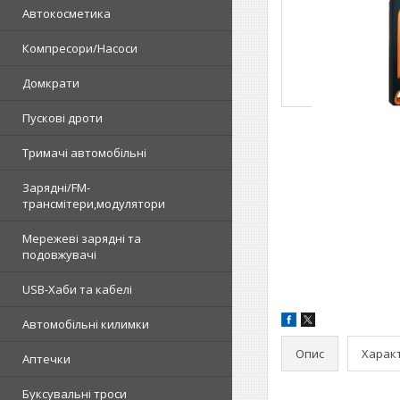
Автокосметика
Компресори/Насоси
Домкрати
Пускові дроти
Тримачі автомобільні
Зарядні/FM-
трансмітери,модулятори
Мережеві зарядні та
подовжувачі
USB-Хаби та кабелі
Автомобільні килимки
Опис
Харак
Аптечки
Буксувальні троси