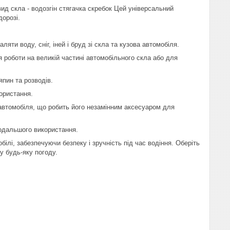
ид скла - водозгін стягачка скребок Цей універсальний
дорозі.
ляти воду, сніг, іней і бруд зі скла та кузова автомобіля.
я роботи на великій частині автомобільного скла або для
япин та розводів.
ористання.
 автомобіля, що робить його незамінним аксесуаром для
подальшого використання.
білі, забезпечуючи безпеку і зручність під час водіння. Оберіть
у будь-яку погоду.