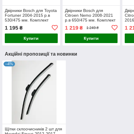
Двірники Bosch для Toyota
Двірники Bosch для
Двір
Fortuner 2004-2015 р.в
Citroen Nemo 2008-2021
Citr
530/475 мм. Комплект
р.в 650/475 мм. Комплект
2016
щіток склоочисника
щіток склоочисника
Комп
1 195
1 219
1 2
₴
₴
1 249 ₴
Aerotwin безкаркасних
Aerotwin безкаркасних
скло
безк
Купити
Купити
Акційні пропозиції та новинки
–4%
Щітки склоочисників 2 шт для
Hyundai Equus 2012-2017