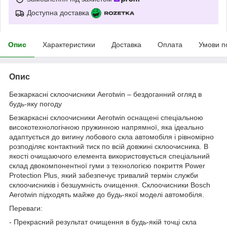
Доступна доставка
Опис
Характеристики
Доставка
Оплата
Умови п
Опис
Безкаркасні склоочисники Aerotwin – бездоганний огляд в
будь-яку погоду
Безкаркасні склоочисники Aerotwin оснащені спеціальною
високотехнологічною пружинною напрямної, яка ідеально
адаптується до вигину лобового скла автомобіля і рівномірно
розподіляє контактний тиск по всій довжині склоочисника. В
якості очищаючого елемента використовується спеціальний
склад двокомпонентної гуми з технологією покриття Power
Protection Plus, який забезпечує тривалий термін служби
склоочисників і безшумність очищення. Склоочисники Bosch
Aerotwin підходять майже до будь-якої моделі автомобіля.
Переваги:
- Прекрасний результат очищення в будь-якій точці скла