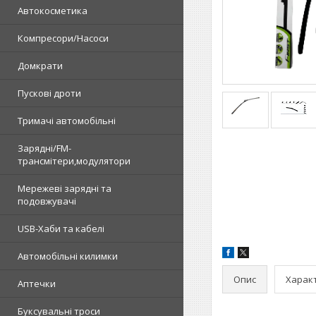
Автокосметика
Компресори/Насоси
Домкрати
Пускові дроти
Тримачі автомобільні
Зарядні/FM-
трансмітери,модулятори
Мережеві зарядні та
подовжувачі
USB-Хаби та кабелі
Автомобільні килимки
Опис
Харак
Аптечки
Буксувальні троси