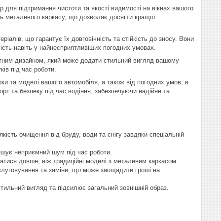
бір для підтримання чистоти та якості видимості на вікнах вашого
ють металевого каркасу, що дозволяє досягти кращої
іалів, що гарантує їх довговічність та стійкість до зносу. Вони
ість навіть у найнесприятливіших погодних умовах.
гантним дизайном, який може додати стильний вигляд вашому
ів під час роботи.
ки та моделі вашого автомобіля, а також від погодних умов, в
рт та безпеку під час водіння, забезпечуючи надійне та
якість очищення від бруду, води та снігу завдяки спеціальній
ншує неприємний шум під час роботи.
матися довше, ніж традиційні моделі з металевим каркасом.
слуговування та заміни, що може заощадити гроші на
тильний вигляд та підсилює загальний зовнішній образ.