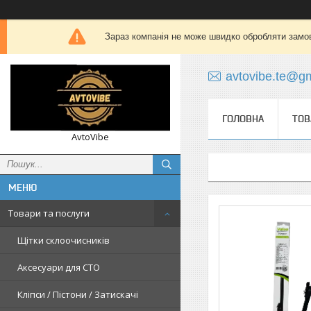
Зараз компанія не може швидко обробляти замов
avtovibe.te@g
ГОЛОВНА
ТОВ
AvtoVibe
Товари та послуги
Щітки склоочисників
Аксесуари для СТО
Кліпси / Пістони / Затискачі