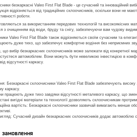
ники безкаркасні Valeo First Flat Blade - це сучасний та інноваційний ви
рукція відрізняється від традиційних склоочисників, оскільки вони не ма
тивності роботи.
овляються за використанням передових технологій та високоякісних матер
я з очищенням від води, бруду та снігу, забезпечуючи вам чудову видим
ники Valeo First Flat Blade також відрізняються своїм сучасним та еле
цюють дуже тихо, що забезпечує комфортне водіння без неприємних звук
 що вибір безкаркасних склоочисників може залежати від конкретної мар
истуєтеся автомобілем. Вони можуть бути невеликою інвестицією в комфо
ід відсутності каркасу.
: Безкаркасні склоочисники Valeo First Flat Blade забезпечують високу 
му каркасу.
и працюють дуже тихо завдяки відсутності металевого каркасу, що зме
истані вигідні матеріали та технології дозволяють склоочисникам протри
ційна вартість: Безкаркасні склоочисники зазвичай вимагають менше об
ктиві.
игляд: Сучасний дизайн безкаркасних склоочисників додає автомобілю с
я замовлення