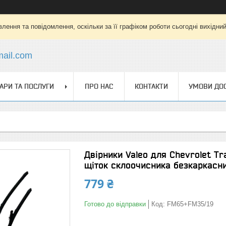
лення та повідомлення, оскільки за її графіком роботи сьогодні вихідни
mail.com
АРИ ТА ПОСЛУГИ
ПРО НАС
КОНТАКТИ
УМОВИ ДОС
Двірники Valeo для Chevrolet T
щіток склоочисника безкаркасни
779 ₴
Готово до відправки
Код:
FM65+FM35/19