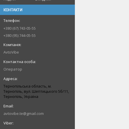
КОНТАКТИ
+380 (67) 743-05-55
+380 (95) 744-05-55
AvtoVibe
Оператор
Тернопільська область, м.
Тернопіль, вул. Шептицького 5б/11,
Тернопіль, Україна
avtovibe.te@gmail.com