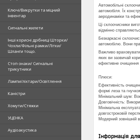
Автомобільні склоочис
Ключі/Викрутки та міцний
автомобіля. Їх конст
інвентар
аеродинаміки та ефек
Ці склоочисники вигот
Сигнальні жилети
відмінно справляютьс
Безкаркасні склоочис
Інші корисні дрібниці Шторки/
автомобілю. Вони пра
Чохли/Фільні рамки/Літки/
Шланги тощо.
Важливо враховувати,
яких ви зазвичай кор
Стоп-знаки/ Сигнальні
ефективне очищення в
трикутники
Плюси:
Лампи/ліхтари/Освітлення
Ефективність очищення
формі леза та гнучко
Каністри
Мінімальний шум: Вон
Довговічність: Викор
Хомути/Стяжки
Мінімальна експлуата
довгостроковій перспе
УЦЕНКА
Модерний зовнішній в
Аудіоакустика
Інформація дл