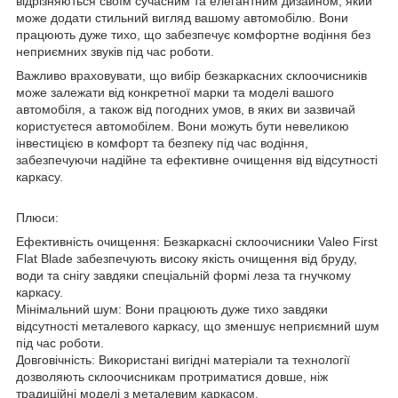
відрізняються своїм сучасним та елегантним дизайном, який
може додати стильний вигляд вашому автомобілю. Вони
працюють дуже тихо, що забезпечує комфортне водіння без
неприємних звуків під час роботи.
Важливо враховувати, що вибір безкаркасних склоочисників
може залежати від конкретної марки та моделі вашого
автомобіля, а також від погодних умов, в яких ви зазвичай
користуєтеся автомобілем. Вони можуть бути невеликою
інвестицією в комфорт та безпеку під час водіння,
забезпечуючи надійне та ефективне очищення від відсутності
каркасу.
Плюси:
Ефективність очищення: Безкаркасні склоочисники Valeo First
Flat Blade забезпечують високу якість очищення від бруду,
води та снігу завдяки спеціальній формі леза та гнучкому
каркасу.
Мінімальний шум: Вони працюють дуже тихо завдяки
відсутності металевого каркасу, що зменшує неприємний шум
під час роботи.
Довговічність: Використані вигідні матеріали та технології
дозволяють склоочисникам протриматися довше, ніж
традиційні моделі з металевим каркасом.