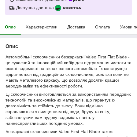
Доступна доставка
Опис
Характеристики
Доставка
Оплата
Умови п
Опис
Автомобільні склоочисники безкаркасні Valeo First Flat Blade -
це сучасний та інноваційний вибір для підтримання чистоти та
якості видимості на вікнах вашого автомобіля. Їх конструкція
відрізняється від традиційних склоочисників, оскільки вони не
мають металевого каркасу, що дозволяє досягти кращої
аеродинаміки та ефективності роботи.
Ці склоочисники виготовляються за використанням передових
технологій та високоякісних матеріалів, що гарантує їх
довговічність та стійкість до зносу. Вони відмінно
справляються з очищенням від води, бруду та снігу,
забезпечуючи вам чудову видимість навіть у
найнесприятливіших погодних умовах.
Безкаркасні склоочисники Valeo First Flat Blade також