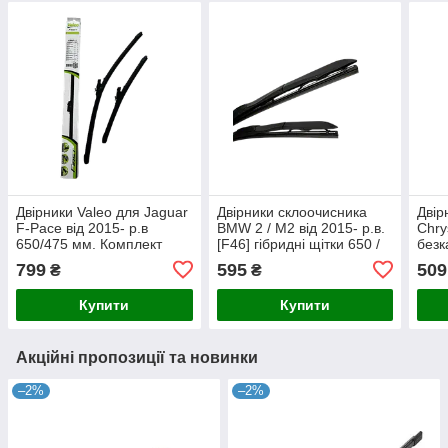
Двірники Valeo для Jaguar
Двірники склоочисника
Двір
F-Pace від 2015- р.в
BMW 2 / M2 від 2015- р.в.
Chry
650/475 мм. Комплект
[F46] гібридні щітки 650 /
безк
щіток склоочисника
480 мм. Armer (комплект 2
475 
799
595
509
₴
₴
безкаркасних 2 шт.
шт.)
шт.)
Купити
Купити
Акційні пропозиції та новинки
–2%
–2%