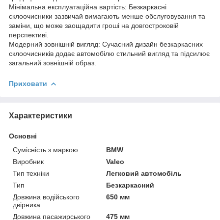
Мінімальна експлуатаційна вартість: Безкаркасні
склоочисники зазвичай вимагають менше обслуговування та
заміни, що може заощадити гроші на довгостроковій
перспективі.
Модерний зовнішній вигляд: Сучасний дизайн безкаркасних
склоочисників додає автомобілю стильний вигляд та підсилює
загальний зовнішній образ.
Приховати
Характеристики
Основні
Сумісність з маркою
BMW
Виробник
Valeo
Тип техніки
Легковий автомобіль
Тип
Безкаркасний
Довжина водійського
650 мм
двірника
Довжина пасажирського
475 мм