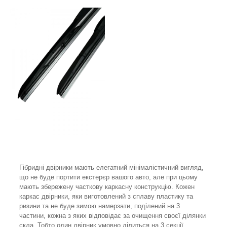
Гібридні двірники мають елегатний мінімалістичний вигляд,
що не буде портити екстерєр вашого авто, але при цьому
мають збережену часткову каркасну конструкцію. Кожен
каркас двірники, яки виготовлений з сплаву пластику та
ризини та не буде зимою намерзати, поділений на 3
частини, кожна з яких відповідає за очищення своєї ділянки
скла. Тобто один двірник умовно ділиться на 3 секції,