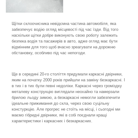
Щітки склоочисника невідємна частина автомобіля, яка
забезпечує водію огляд місцевості під час їзди. Від того
наскільки щітки добре виконують свою роботу залежить
безпека водія та пасажирів в авто, адже огляд має бути
відмінним для того щоб вчасно зреагувати на дорожню
обстановку, особливо під час непогоди.
Ще в середині 20-го століття придумали каркасні двірники,
яким на початку 2000 років прийшли на заміну безкаркасні. І
в тих і в тих були певні недоліки. Каркасні через громіздку
металеву конструкцію виглядали неохайно та намерзали
брилою льоду зимою, а безкаркасні немогли забезпечити
ідеальне прижимання до скла, через свою суцільну
констуркцію. Але прогрес не стоїть на місці, і сьогодні ми
маємо гібридні двірники, які в собі поєднали кращі
характеристики і каркасних і безкаркасних.