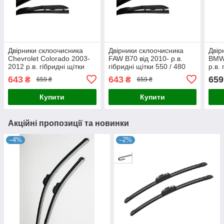
Двірники склоочисника
Двірники склоочисника
Двір
Chevrolet Colorado 2003-
FAW B70 від 2010- р.в.
BMW 
2012 р.в. гібридні щітки
гібридні щітки 550 / 480
р.в. 
550 / 480 мм. Armer
мм. Armer (комплект 2 шт.)
500 
643
643
659
₴
₴
659 ₴
659 ₴
(комплект 2 шт.)
шт.)
Купити
Купити
Акційні пропозиції та новинки
–4%
–2%