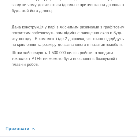
завдяки чому досягяється ідеальне притиснкання до скла в
будь-якій його ділянці.
Дана конструкція у парі з якіснимим ризинками з графітовим
покриттям забезпечуть вам відмінне очищення скла в будь-
яку погоду. В комплекті іде 2 двірника, які точно підідйдуть
по кріпленню та розміру до зазначеного в назві автомобіля.
Щітки забепечують 1 500 000 цилків роботи, а завдяки
технолоігї PTFE ви можете бути впевненні в безшумній і
плавній роботі.
Приховати