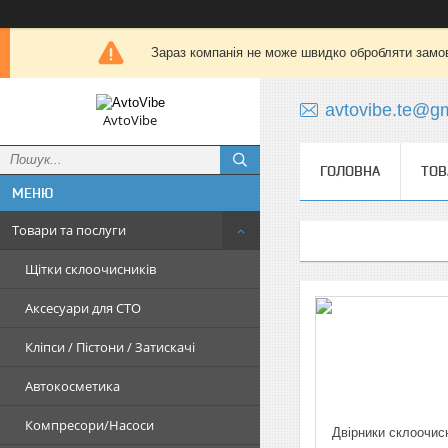
Зараз компанія не може швидко обробляти замов
avtovibe.te@g
AvtoVibe
ГОЛОВНА
ТОВ
Товари та послуги
Щітки склоочисників
Аксесуари для СТО
Кліпси / Пістони / Затискачі
Автокосметика
Компресори/Насоси