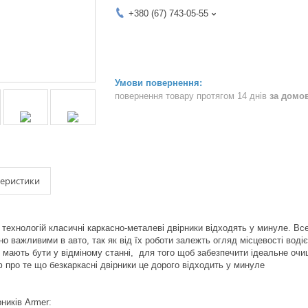
+380 (67) 743-05-55
повернення товару протягом 14 днів
за домо
теристики
 технологій класичні каркасно-металеві двірники відходять у минуле. Вс
о важливими в авто, так як від їх роботи залежть огляд місцевості водіє
ають бути у відміному станні, для того щоб забезпечити ідеальне очищен
 про те що безкаркасні двірники це дорого відходить у минуле
ників Armer: