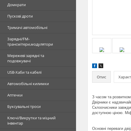
Домкрати
Пускові дроти
Тримачі автомобільні
Зарядні/FM-
трансмітери,модулятори
Мережеві зарядні та
подовжувачі
USB-Хаби та кабелі
Опис
Харак
Автомобільні килимки
Аптечки
З часом та розвитком
Двірники є надзвичайн
Буксувальні троси
Склоочисники завжди м
доступною ціною. Міф
Ключі/Викрутки та міцний
інвентар
Основні переваги двір