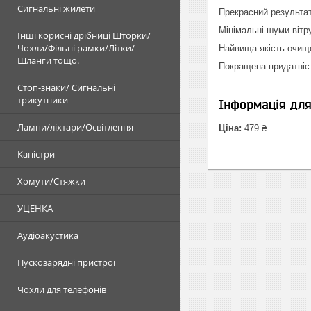
Сигнальні жилети
Прекрасний результат
Мінімальні шуми вітр
Інші корисні дрібниці Шторки/
Чохли/Фільні рамки/Літки/
Найвища якість очищ
Шланги тощо.
Покращена придатніст
Стоп-знаки/ Сигнальні
трикутники
Інформація дл
Лампи/ліхтари/Освітлення
Ціна:
479 ₴
Каністри
Хомути/Стяжки
УЦЕНКА
Аудіоакустика
Пускозарядні пристрої
Чохли для телефонів