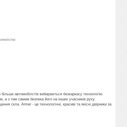
вленістю
е більше автомобілстів вибираються безкаркасу технологію.
м, а з тим самим безпека його на інших учасників руху.
ня скла. Armer - це технологічні, красиві та якісні двірники за