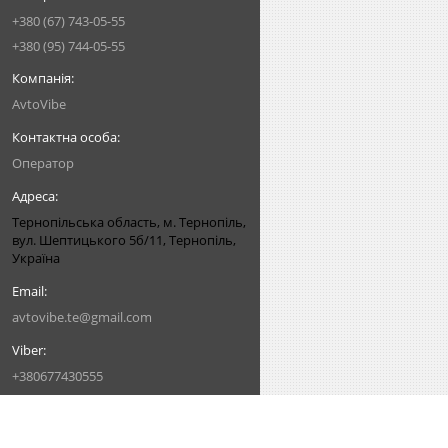
+380 (67) 743-05-55
+380 (95) 744-05-55
AvtoVibe
Оператор
Тернопільська область, м. Тернопіль,
вул. Шептицького 5б/11, Тернопіль,
Україна
avtovibe.te@gmail.com
+380677430555