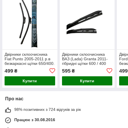
Двірники склоочисника
Двірники склоочисника
Двір
Fiat Punto 2005-2011 р.в
ВАЗ (Lada) Granta 2011-
Ford
безкаркасні щітки 650/400.
гібридні щітки 600 / 400
безк
Armer (комплект 2 шт.)
мм. Armer (комплект 2 шт.)
мм. 
499
595
499
₴
₴
Купити
Купити
Про нас
98% позитивних з 724 відгуків за рік
Працює з 30.08.2016