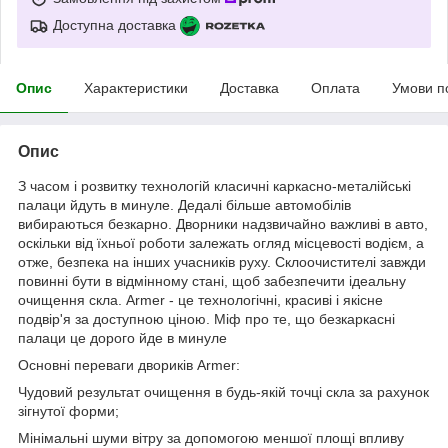
Доступна доставка
Опис
Характеристики
Доставка
Оплата
Умови п
Опис
З часом і розвитку технологій класичні каркасно-металійські
палаци йдуть в минуле. Дедалі більше автомобілів
вибираються безкарно. Дворники надзвичайно важливі в авто,
оскільки від їхньої роботи залежать огляд місцевості водієм, а
отже, безпека на інших учасників руху. Склоочистителі завжди
повинні бути в відмінному стані, щоб забезпечити ідеальну
очищення скла. Armer - це технологічні, красиві і якісне
подвір'я за доступною ціною. Міф про те, що безкаркасні
палаци це дорого йде в минуле
Основні переваги двориків Armer:
Чудовий результат очищення в будь-якій точці скла за рахунок
зігнутої форми;
Мінімальні шуми вітру за допомогою меншої площі впливу