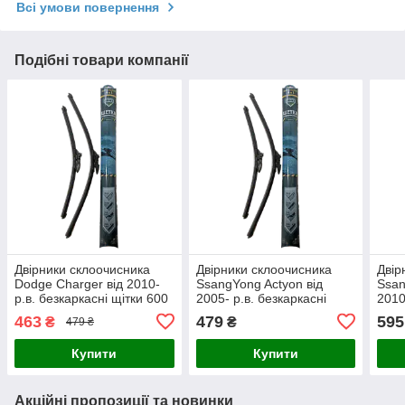
Всі умови повернення
Подібні товари компанії
Двірники склоочисника
Двірники склоочисника
Двір
Dodge Charger від 2010-
SsangYong Actyon від
Ssan
р.в. безкаркасні щітки 600
2005- р.в. безкаркасні
2010
/ 525 мм. Armer (комплект
щітки 550 / 475 мм. Armer
600 
463
479
595
₴
₴
479 ₴
2 шт.)
(комплект 2 шт.)
(ком
Купити
Купити
Акційні пропозиції та новинки