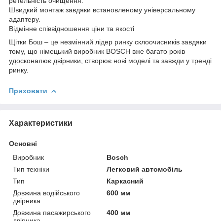
ретельність очищення.
Швидкий монтаж завдяки встановленому універсальному
адаптеру.
Відмінне співвідношення ціни та якості
Щітки Бош – це незмінний лідер ринку склоочисників завдяки
тому, що німецький виробник BOSCH вже багато років
удосконалює двірники, створює нові моделі та завжди у тренді
ринку.
Приховати
Характеристики
Основні
Виробник
Bosch
Тип техніки
Легковий автомобіль
Тип
Каркасний
Довжина водійського
600 мм
двірника
Довжина пасажирського
400 мм
двірника