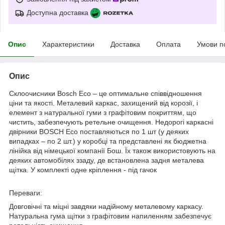
Доступна доставка
Опис
Характеристики
Доставка
Оплата
Умови п
Опис
Склоочисники Bosch Eco – це оптимальне співвідношення
ціни та якості. Металевий каркас, захищений від корозії, і
елемент з натуральної гуми з графітовим покриттям, що
чистить, забезпечують ретельне очищення. Недорогі каркасні
двірники BOSCH Eco поставляються по 1 шт (у деяких
випадках – по 2 шт.) у коробці та представлені як бюджетна
лінійка від німецької компанії Бош. Їх також використовують на
деяких автомобілях ззаду, де встановлена задня металева
щітка. У комплекті одне кріплення - під гачок
Переваги:
Довговічні та міцні завдяки надійному металевому каркасу.
Натуральна гума щітки з графітовим напиленням забезпечує