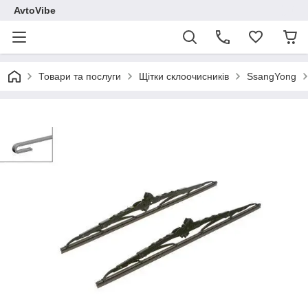
AvtoVibe
Товари та послуги
Щітки склоочисників
SsangYong