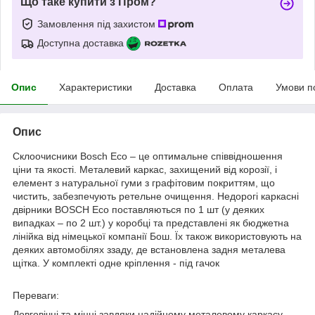
Що таке купити з Пром?
Замовлення під захистом
Доступна доставка
Опис
Характеристики
Доставка
Оплата
Умови п
Опис
Склоочисники Bosch Eco – це оптимальне співвідношення
ціни та якості. Металевий каркас, захищений від корозії, і
елемент з натуральної гуми з графітовим покриттям, що
чистить, забезпечують ретельне очищення. Недорогі каркасні
двірники BOSCH Eco поставляються по 1 шт (у деяких
випадках – по 2 шт.) у коробці та представлені як бюджетна
лінійка від німецької компанії Бош. Їх також використовують на
деяких автомобілях ззаду, де встановлена задня металева
щітка. У комплекті одне кріплення - під гачок
Переваги:
Довговічні та міцні завдяки надійному металевому каркасу.