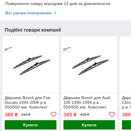
Повернення товару впродовж 14 днів за домовленістю
Всі умови повернення
Подібні товари компанії
Двірники Bosch для Fiat
Двірники Bosch для Audi
Двір
Ducato 1994-2006 р.в.
100 1990-1994 р.в.
Citr
550/550 мм. Комплект
550/550 мм. Комплект
р.в.
щіток склоочисника
щіток склоочисника
щіто
380
380
380
₴
₴
410 ₴
410 ₴
каркасні 2 шт.
каркасні 2 шт.
карк
Купити
Купити