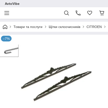
AvtoVibe
Товари та послуги
Щітки склоочисників
CITROEN
–7%