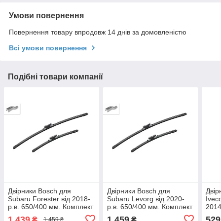
Умови повернення
Повернення товару впродовж 14 днів за домовленістю
Всі умови повернення
Подібні товари компанії
Двірники Bosch для
Двірники Bosch для
Двір
Subaru Forester від 2018-
Subaru Levorg від 2020-
Iveco
р.в. 650/400 мм. Комплект
р.в. 650/400 мм. Комплект
2014
щіток склоочисника
щіток склоочисника
щітк
1 439
1 459
529
₴
₴
1 459 ₴