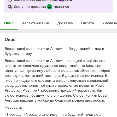
Доступна доставка
Опис
Характеристики
Доставка
Оплата
Умови п
Опис
Безкаркасні склоочисники Aerotwin – бездоганний огляд в
будь-яку погоду
Безкаркасні склоочисники Aerotwin оснащені спеціальною
високотехнологічної пружинної напрямної, яка ідеально
адаптується до вигину лобового скла автомобіля і рівномірно
розподіляє контактний тиск по всій довжині склоочисника. В
якості очищаючого елемента використовується спеціальний
склад двокомпонентної гуми з технологією покриття Power
Protection Plus, який забезпечує тривалий термін служби
склоочисників і безшумність очищення. Склоочисники Bosch
Aerotwin підходять майже до будь-якої моделі автомобіля.
Переваги:
· Прекрасний результат очищення в будь-якій точці скла