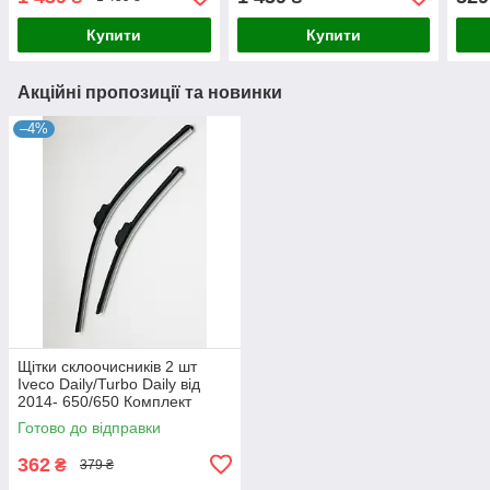
Aerotwin безкаркасних
Aerotwin безкаркасних
(ком
Купити
Купити
Акційні пропозиції та новинки
–4%
Щітки склоочисників 2 шт
Iveco Daily/Turbo Daily від
2014- 650/650 Комплект
безкаркасних двірників Lavita
Готово до відправки
(кріплення гачок)
362
₴
379 ₴