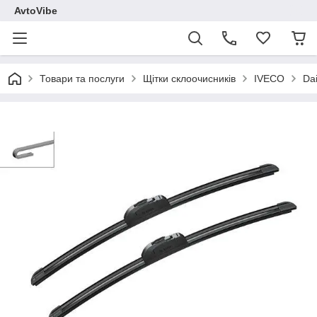
AvtoVibe
Товари та послуги
Щітки склоочисників
IVECO
Dai