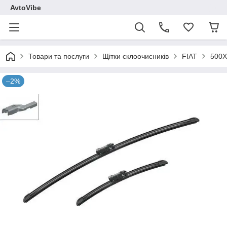
AvtoVibe
Товари та послуги
Щітки склоочисників
FIAT
500X
–2%