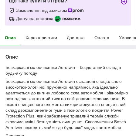
Що таке купити з Пром?
Замовлення під захистом
Доступна доставка
Опис
Характеристики
Доставка
Оплата
Умови п
Опис
Безкаркасні склоочисники Aerotwin – бездоганний огляд в
будь-яку погоду
Безкаркасні склоочисники Aerotwin оснащені спеціальною
високотехнологічної пружинної напрямної, яка ідеально
адаптується до вигину лобового скла автомобіля і рівномірно
розподіляє контактний тиск по всій довжині склоочисника. В
якості очищаючого елемента використовується спеціальний
склад двокомпонентної гуми з технологією покриття Power
Protection Plus, який забезпечує тривалий термін служби
склоочисників і безшумність очищення. Склоочисники Bosch
Aerotwin підходять майже до будь-якої моделі автомобіля.
Переваги: