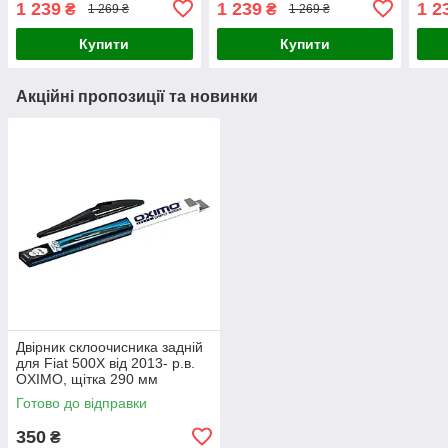
1 239
1 239
1 2
₴
₴
1 269 ₴
1 269 ₴
Aerotwin безкаркасних
Aerotwin безкаркасних
Aero
Купити
Купити
Акційні пропозиції та новинки
Двірник склоочисника задній
для Fiat 500X від 2013- р.в.
OXIMO, щітка 290 мм
Готово до відправки
350
₴