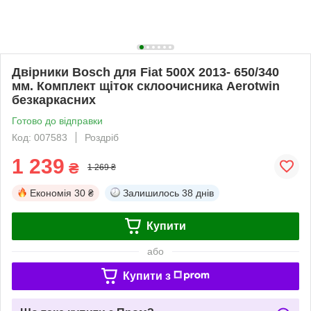
Двірники Bosch для Fiat 500X 2013- 650/340
мм. Комплект щіток склоочисника Aerotwin
безкаркасних
Готово до відправки
Код: 007583
Роздріб
1 239
₴
1 269 ₴
Економія
30 ₴
Залишилось
38 днів
Купити
або
Купити з