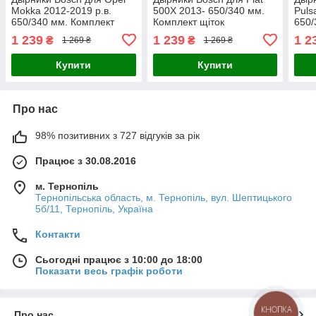
Mokka 2012-2019 р.в.
500X 2013- 650/340 мм.
Puls
650/340 мм. Комплект
Комплект щіток
650/
щіток склоочисника
склоочисника Aerotwin
щіто
1 239
1 239
1 2
₴
₴
1 269 ₴
1 269 ₴
Aerotwin безкаркасних
безкаркасних
Aero
Купити
Купити
Про нас
98% позитивних з 727 відгуків за рік
Працює з 30.08.2016
м. Тернопіль
Тернопільська область, м. Тернопіль, вул. Шептицького
5б/11, Тернопіль, Україна
Контакти
Сьогодні працює з 10:00 до 18:00
Показати весь графік роботи
КНОПКА
Про нас