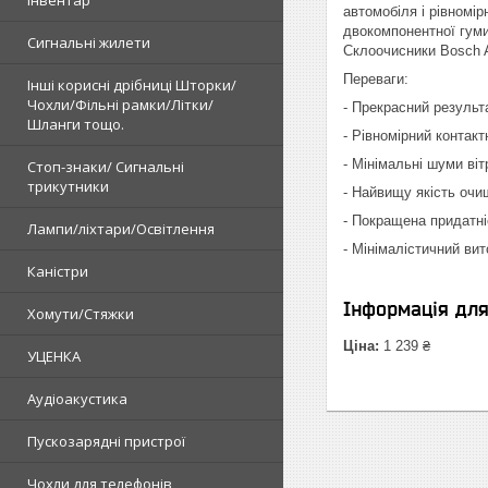
автомобіля і рівномі
двокомпонентної гуми
Сигнальні жилети
Склоочисники Bosch A
Переваги:
Інші корисні дрібниці Шторки/
Чохли/Фільні рамки/Літки/
- Прекрасний результ
Шланги тощо.
- Рівномірний контак
- Мінімальні шуми ві
Стоп-знаки/ Сигнальні
трикутники
- Найвищу якість очи
- Покращена придатні
Лампи/ліхтари/Освітлення
- Мінімалістичний ви
Каністри
Інформація дл
Хомути/Стяжки
Ціна:
1 239 ₴
УЦЕНКА
Аудіоакустика
Пускозарядні пристрої
Чохли для телефонів