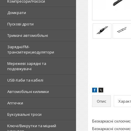
Компресори/Насоси
Домкрати
Пускові дроти
Тримачі автомобільні
Зарядні/FM-
трансмітери,модулятори
Мережеві зарядні та
подовжувачі
USB-Хаби та кабелі
Автомобільні килимки
Опис
Харак
Аптечки
Буксувальні троси
Безкаркасні склоочис
Ключі/Викрутки та міцний
Безкаркасні склоочис
інвентар