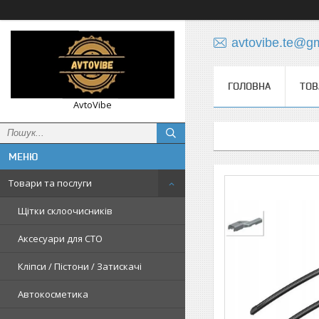
avtovibe.te@g
ГОЛОВНА
ТОВ
AvtoVibe
Товари та послуги
Щітки склоочисників
Аксесуари для СТО
Кліпси / Пістони / Затискачі
Автокосметика