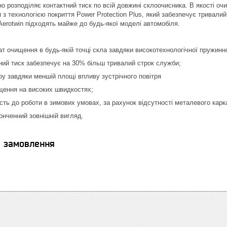
рно розподіляє контактний тиск по всій довжині склоочисника. В якості 
 з технологією покриття Power Protection Plus, який забезпечує тривали
erotwin підходять майже до будь-якої моделі автомобіля.
ат очищення в будь-якій точці скла завдяки високотехнологічної пружин
тний тиск забезпечує на 30% більш тривалий строк служби;
тру завдяки меншій площі впливу зустрічного повітря
щення на високих швидкостях;
сть до роботи в зимових умовах, за рахунок відсутності металевого карк
тонченний зовнішній вигляд.
я замовлення