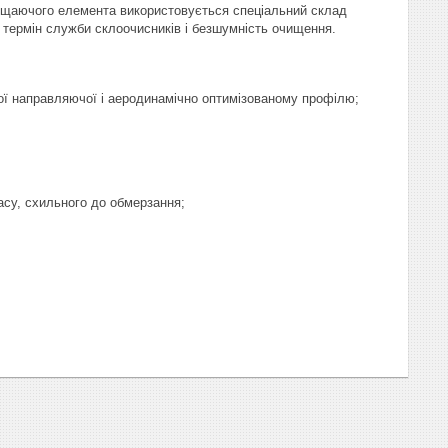
очищаючого елемента використовується спеціальний склад
й термін служби склоочисників і безшумність очищення.
ної направляючої і аеродинамічно оптимізованому профілю;
асу, схильного до обмерзання;