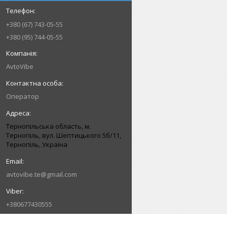
+380 (67) 743-05-55
+380 (95) 744-05-55
AvtoVibe
Оператор
Тернопільська область, м.
Тернопіль, вул. Шептицького 5б/11,
Тернопіль, Україна
avtovibe.te@gmail.com
+380677430555