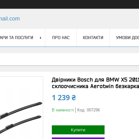
mail.com
АРИ ТА ПОСЛУГИ
ПРО НАС
КОНТАКТИ
УМОВИ ДОС
Двірники Bosch для BMW X5 2011
склоочисника Aerotwin безкарк
1 239 ₴
В наявності
Код:
007296
Купити