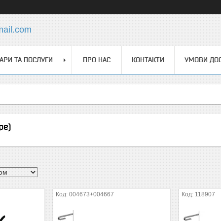
mail.com
АРИ ТА ПОСЛУГИ
ПРО НАС
КОНТАКТИ
УМОВИ ДОС
pe)
004673+004667
118907