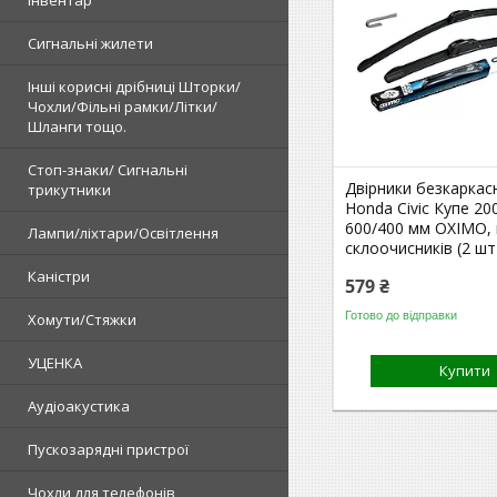
Сигнальні жилети
Інші корисні дрібниці Шторки/
Чохли/Фільні рамки/Літки/
Шланги тощо.
Стоп-знаки/ Сигнальні
Двірники безкаркасн
трикутники
Honda Civic Купе 200
600/400 мм OXIMO,
Лампи/ліхтари/Освітлення
склоочисників (2 шт
Каністри
579 ₴
Готово до відправки
Хомути/Стяжки
УЦЕНКА
Купити
Аудіоакустика
Пускозарядні пристрої
Чохли для телефонів