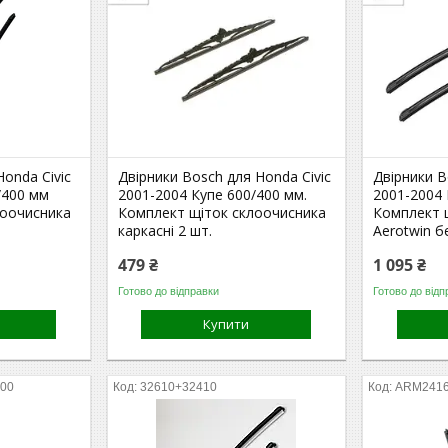
Honda Civic
Двірники Bosch для Honda Civic
Двірники B
/400 мм
2001-2004 Купе 600/400 мм.
2001-2004 
лоочисника
Комплект щіток склоочисника
Комплект 
каркасні 2 шт.
Aerotwin б
479 ₴
1 095 ₴
Готово до відправки
Готово до відп
Купити
00
32610+32410
ARM241