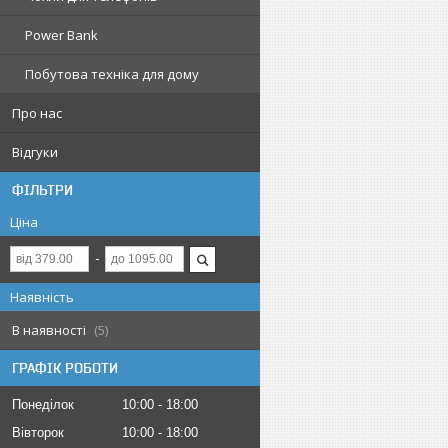
Power Bank
Побутова техніка для дому
Про нас
Відгуки
ФІЛЬТРИ
Ціна
Наявність
В наявності
5
ГРАФІК РОБОТИ
Понеділок
10:00
18:00
Вівторок
10:00
18:00