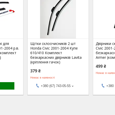
і для
Щітки склоочисників 2 шт
Двірники 
1-2004 р.в.
Honda Civic 2001-2004 Купе
Civic 2001-
 комплект
610/410 Комплект
безкаркасн
)
безкаркасних двірників Lavita
Armer (ком
(кріплення гачок)
499 ₴
379 ₴
Немає в наявн
Немає в наявності
+380 (67) 743-05-55
+380 