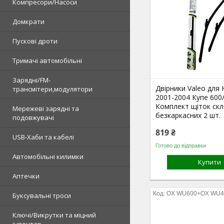
Компресори/Насоси
Домкрати
Пускові дроти
Тримачі автомобільні
Зарядні/FM-
Двірники Valeo для 
трансмітери,модулятори
2001-2004 Купе 600
Комплект щіток ск
Мережеві зарядні та
безкаркасних 2 шт.
подовжувачі
819 ₴
USB-Хаби та кабелі
Готово до відправки
Автомобільні килимки
Купити
Аптечки
OX WU600+OX WU4
Буксувальні троси
Ключі/Викрутки та міцний
інвентар