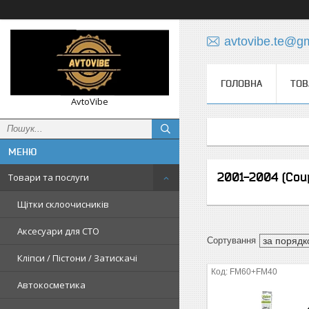
avtovibe.te@g
ГОЛОВНА
ТОВ
AvtoVibe
2001-2004 (Cou
Товари та послуги
Щітки склоочисників
Аксесуари для СТО
Кліпси / Пістони / Затискачі
FM60+FM40
Автокосметика