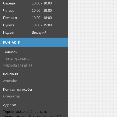
Середа
10:00
18:00
Четвер
10:00
18:00
Пʼятниця
10:00
18:00
Субота
10:00
15:00
Неділя
Вихідний
КОНТАКТИ
+380 (67) 743-05-55
+380 (95) 744-05-55
AvtoVibe
Оператор
Тернопільська область, м.
Тернопіль, вул. Шептицького 5б/11,