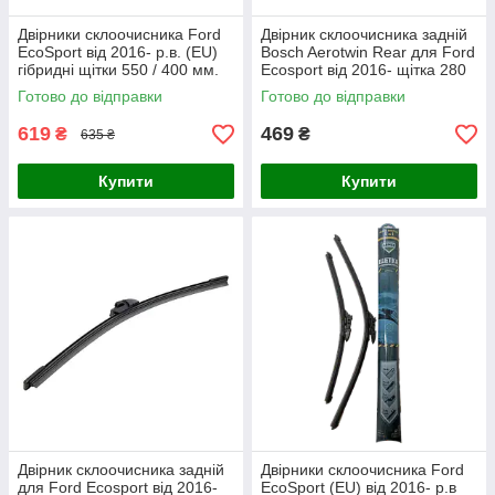
Двірники склоочисника Ford
Двірник склоочисника задній
EcoSport від 2016- р.в. (EU)
Bosch Aerotwin Rear для Ford
гібридні щітки 550 / 400 мм.
Ecosport від 2016- щітка 280
Armer (комплект 2 шт.)
мм
Готово до відправки
Готово до відправки
619
469
₴
₴
635 ₴
Купити
Купити
Двірник склоочисника задній
Двірники склоочисника Ford
для Ford Ecosport від 2016-
EcoSport (EU) від 2016- р.в