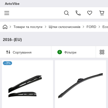
AvtoVibe
Товари та послуги
Щітки склоочисників
FORD
Eco
2016- (EU)
Сортування
0
Фільтри
–3%