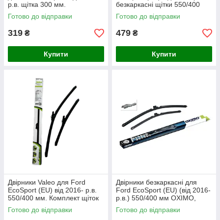
р.в. щітка 300 мм.
безкаркасні щітки 550/400
Denckermann
мм. Armer (комплект 2 шт.)
Готово до відправки
Готово до відправки
319
479
₴
₴
Купити
Купити
Двірники Valeo для Ford
Двірники безкаркасні для
EcoSport (EU) від 2016- р.в.
Ford EcoSport (EU) (від 2016-
550/400 мм. Комплект щіток
р.в.) 550/400 мм OXIMO,
склоочисника безкаркасних 2
комплект склоочисників (2
Готово до відправки
Готово до відправки
шт.
шт)