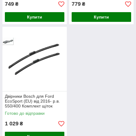
749
779
₴
₴
Купити
Купити
Двірники Bosch для Ford
EcoSport (EU) від 2016- р.в.
550/400 Комплект щіток
склоочисника Aerotwin
Готово до відправки
безкаркасних
1 029
₴