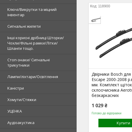
118900
Ключі/Викрутки та міцний
інвентар
Сигнальні жилети
Інші корисні дрібниці Шторки/
Чохли/Фільні рамки/Літки/
Шланги тощо.
Стоп-знаки/ Сигнальні
трикутники
Двірники Bosch для
Лампи/ліхтари/Освітлення
Escape 2000-2008 р.
мм. Комплект щіто
Каністри
склоочисника Aerot
безкаркасних
Хомути/Стяжки
1 029 ₴
УЦЕНКА
Готово до відправки
Аудіоакустика
Купити