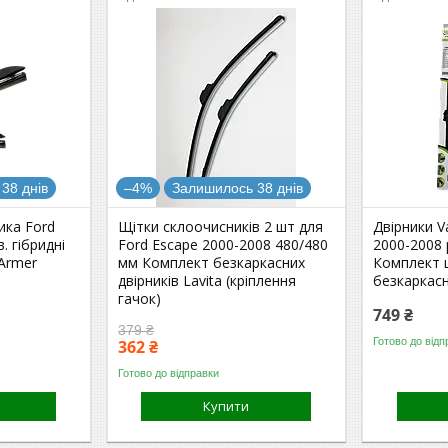
38 днів
–4%
Залишилось 38 днів
ика Ford
Щітки склоочисників 2 шт для
Двірники V
. гібридні
Ford Escape 2000-2008 480/480
2000-2008 
 Armer
мм Комплект безкаркасних
Комплект 
двірників Lavita (кріплення
безкаркасн
гачок)
749 ₴
379 ₴
Готово до відп
362 ₴
Готово до відправки
Купити