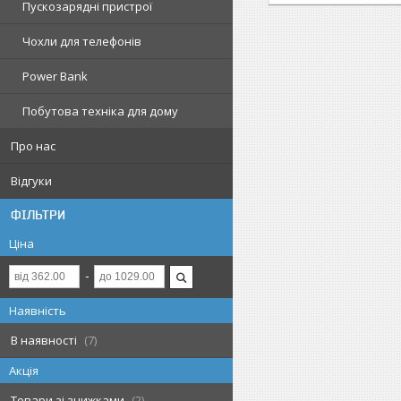
Пускозарядні пристрої
Чохли для телефонів
Power Bank
Побутова техніка для дому
Про нас
Відгуки
ФІЛЬТРИ
Ціна
Наявність
В наявності
7
Акція
Товари зі знижками
2