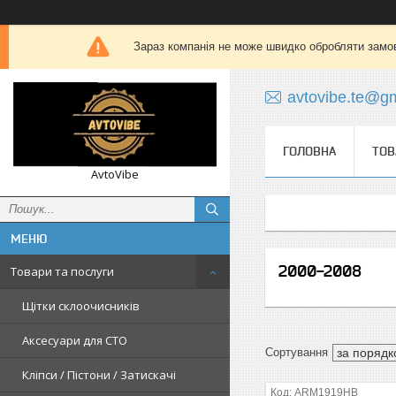
Зараз компанія не може швидко обробляти замов
avtovibe.te@g
ГОЛОВНА
ТОВ
AvtoVibe
2000-2008
Товари та послуги
Щітки склоочисників
Аксесуари для СТО
Кліпси / Пістони / Затискачі
ARM1919HB