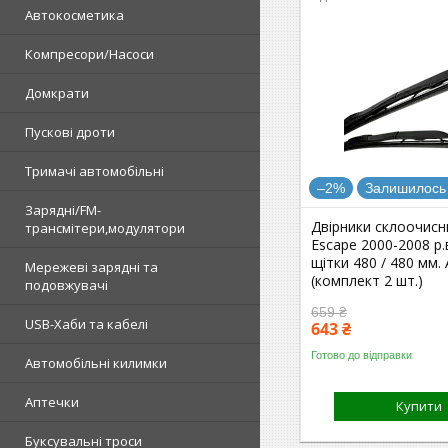
Автокосметика
Компресори/Насоси
Домкрати
Пускові дроти
Тримачі автомобільні
–2%
Залишилось 
Зарядні/FM-
Двірники склоочисн
трансмітери,модулятори
Escape 2000-2008 р.в
щітки 480 / 480 мм.
Мережеві зарядні та
(комплект 2 шт.)
подовжувачі
659 ₴
USB-Хаби та кабелі
643 ₴
Готово до відправки
Автомобільні килимки
Аптечки
Купити
Буксувальні троси