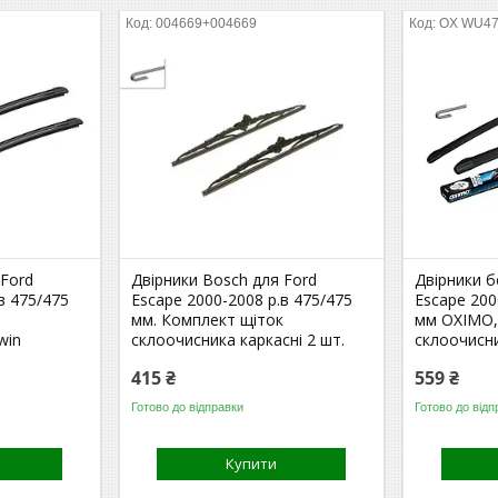
004669+004669
OX WU4
 Ford
Двірники Bosch для Ford
Двірники б
в 475/475
Escape 2000-2008 р.в 475/475
Escape 200
к
мм. Комплект щіток
мм OXIMO,
win
склоочисника каркасні 2 шт.
склоочисни
415 ₴
559 ₴
Готово до відправки
Готово до відп
Купити