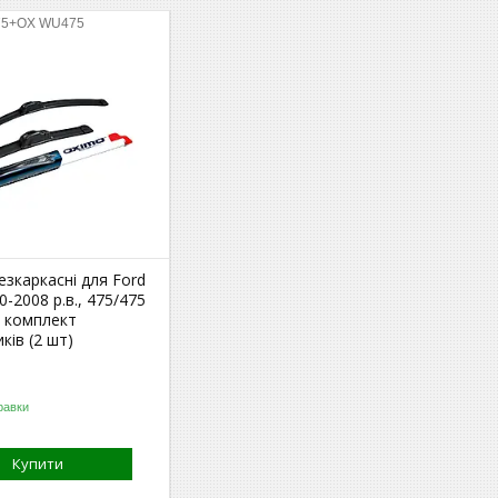
75+OX WU475
езкаркасні для Ford
0-2008 р.в., 475/475
 комплект
ків (2 шт)
равки
Купити