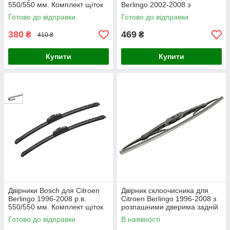
550/550 мм. Комплект щіток
Berlingo 2002-2008 з
склоочисника каркасні 2 шт.
кришкою багажника щітка
Готово до відправки
Готово до відправки
400
380
469
₴
₴
410 ₴
Купити
Купити
Двірники Bosch для Citroen
Двірник склоочисника для
Berlingo 1996-2008 р.в.
Citroen Berlingo 1996-2008 з
550/550 мм. Комплект щіток
розпашними дверима задній
склоочисника Aerotwin
Bosch Twin Rear щітка 340
Готово до відправки
В наявності
безкаркасних