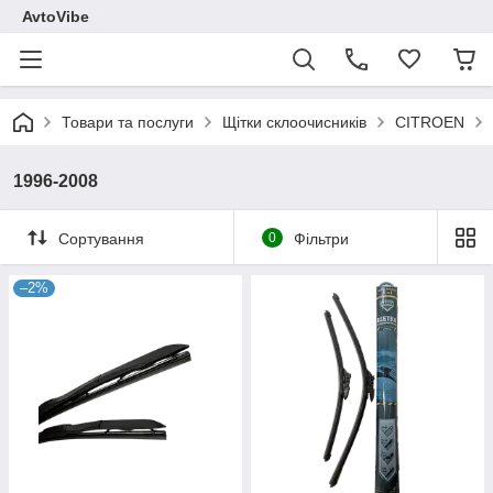
AvtoVibe
Товари та послуги
Щітки склоочисників
CITROEN
1996-2008
Сортування
0
Фільтри
–2%