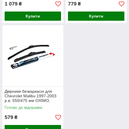
1 079
779
₴
₴
Купити
Купити
Двірники безкаркасні для
Chevrolet Malibu 1997-2003
р.в. 550/475 мм OXIMO,
комплект склоочисників (2
Готово до відправки
шт)
579
₴