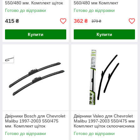
550/480 мм. Комплект щіток
560/480 мм Комплект
склоочисника каркасні 2 шт.
безкаркасних двірників Lavita
Готово до відправки
Готово до відправки
(кріплення гачок)
415
362
₴
₴
379 ₴
Купити
Купити
Двірники Bosch для Chevrolet
Двірники Valeo для Chevrolet
Malibu 1997-2003 550/475
Malibu 1997-2003 550/475 мм
мм. Комплект щіток
Комплект щіток склоочисника
склоочисника Aerotwin
безкаркасних 2 шт.
Готово до відправки
Готово до відправки
безкаркасних