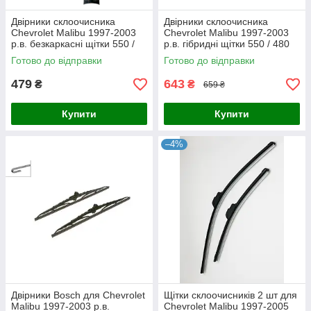
Двірники склоочисника
Двірники склоочисника
Chevrolet Malibu 1997-2003
Chevrolet Malibu 1997-2003
р.в. безкаркасні щітки 550 /
р.в. гібридні щітки 550 / 480
475 мм. Armer (комплект 2
мм. Armer (комплект 2 шт.)
Готово до відправки
Готово до відправки
шт.)
479
643
₴
₴
659 ₴
Купити
Купити
–4%
Двірники Bosch для Chevrolet
Щітки склоочисників 2 шт для
Malibu 1997-2003 р.в.
Chevrolet Malibu 1997-2005