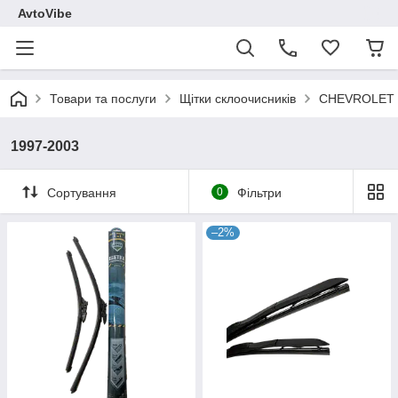
AvtoVibe
Товари та послуги
Щітки склоочисників
CHEVROLET
1997-2003
Сортування
0
Фільтри
–2%