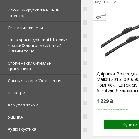
118912
Ключі/Викрутки та міцний
інвентар
Сигнальні жилети
Інші корисні дрібниці Шторки/
Чохли/Фільні рамки/Літки/
Шланги тощо.
Стоп-знаки/ Сигнальні
трикутники
Двірники Bosch для 
Malibu 2016- р.в 650
Лампи/ліхтари/Освітлення
Комплект щіток ск
Aerotwin безкаркас
Каністри
1 229 ₴
Хомути/Стяжки
Готово до відправки
УЦЕНКА
Купити
Аудіоакустика