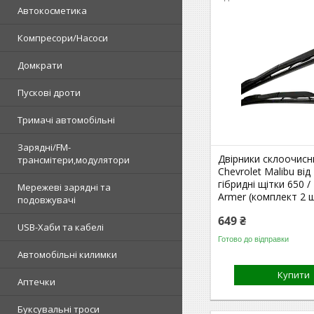
Автокосметика
Компресори/Насоси
Домкрати
Пускові дроти
Тримачі автомобільні
Зарядні/FM-
Двірники склоочисн
трансмітери,модулятори
Chevrolet Malibu від 
гібридні щітки 650 /
Мережеві зарядні та
Armer (комплект 2 ш
подовжувачі
649 ₴
USB-Хаби та кабелі
Готово до відправки
Автомобільні килимки
Купити
Аптечки
Буксувальні троси