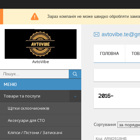
Зараз компанія не може швидко обробляти замов
avtovibe.te@g
ГОЛОВНА
ТОВ
AvtoVibe
2016-
Товари та послуги
Щітки склоочисників
Аксесуари для СТО
Кліпси / Пістони / Затискачі
ARM2618HB