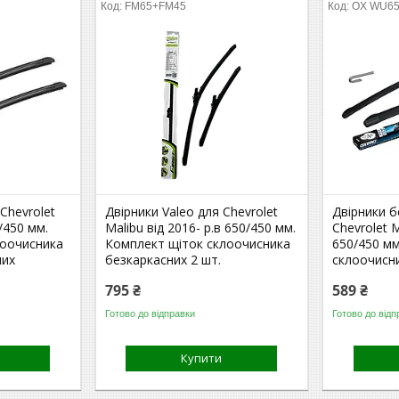
FM65+FM45
OX WU6
Chevrolet
Двірники Valeo для Chevrolet
Двірники б
/450 мм.
Malibu від 2016- р.в 650/450 мм.
Chevrolet M
лоочисника
Комплект щіток склоочисника
650/450 м
них
безкаркасних 2 шт.
склоочисни
795 ₴
589 ₴
Готово до відправки
Готово до відп
Купити