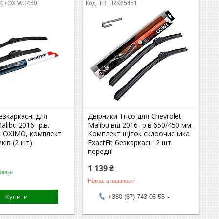
50+OX WU450
TR ERK65451
езкаркасні для
Двірники Trico для Chevrolet
alibu 2016- р.в.
Malibu від 2016- р.в 650/450 мм.
м OXIMO, комплект
Комплект щіток склоочисника
ків (2 шт)
ExactFit безкаркасні 2 шт.
передні
1 139 ₴
равки
Немає в наявності
Купити
+380 (67) 743-05-55