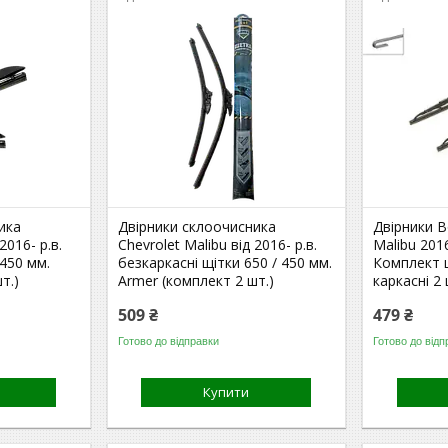
ика
Двірники склоочисника
Двірники B
2016- р.в.
Chevrolet Malibu від 2016- р.в.
Malibu 2016
 450 мм.
безкаркасні щітки 650 / 450 мм.
Комплект 
т.)
Armer (комплект 2 шт.)
каркасні 2 
509 ₴
479 ₴
Готово до відправки
Готово до відп
Купити