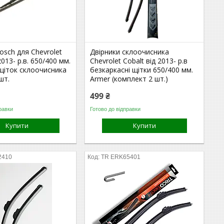
osch для Chevrolet
Двірники склоочисника
2013- р.в. 650/400 мм.
Chevrolet Cobalt від 2013- р.в
щіток склоочисника
безкаркасні щітки 650/400 мм.
шт.
Armer (комплект 2 шт.)
499 ₴
равки
Готово до відправки
Купити
Купити
2410
TR ERK65401