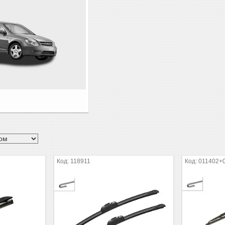
118911
011402+