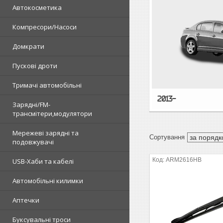
Автокосметика
Компресори/Насоси
Домкрати
Пускові дроти
Тримачі автомобільні
2013-
Зарядні/FM-
трансмітери,модулятори
Мережеві зарядні та
подовжувачі
ARM2616HB
USB-Хаби та кабелі
Автомобільні килимки
Аптечки
Буксувальні троси