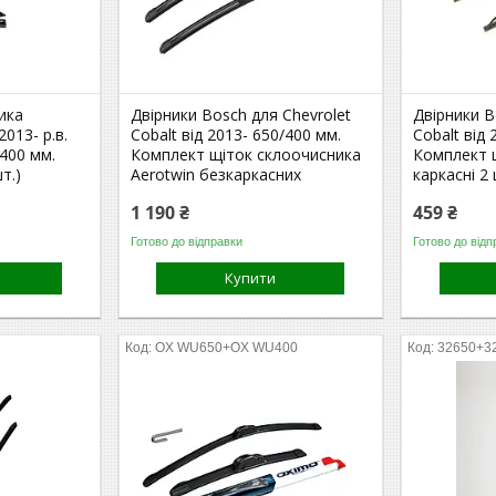
ика
Двірники Bosch для Chevrolet
Двірники B
2013- р.в.
Cobalt від 2013- 650/400 мм.
Cobalt від 
 400 мм.
Комплект щіток склоочисника
Комплект 
т.)
Aerotwin безкаркасних
каркасні 2 
1 190 ₴
459 ₴
Готово до відправки
Готово до відп
Купити
OX WU650+OX WU400
32650+3