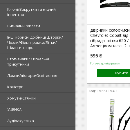
Ключі/Викрутки та міцний
інвентар
Сигнальні жилети
Двірники склоочисн
Chevrolet Cobalt від 
Інші корисні дрібниці Шторки/
гібридні щітки 650 /
Чохли/Фільні рамки/Літки/
Armer (комплект 2 ш
Шланги тощо.
595 ₴
Стоп-знаки/ Сигнальні
Готово до відправки
трикутники
Купити
Лампи/ліхтари/Освітлення
Каністри
FM65+FM40
Хомути/Стяжки
УЦЕНКА
Аудіоакустика