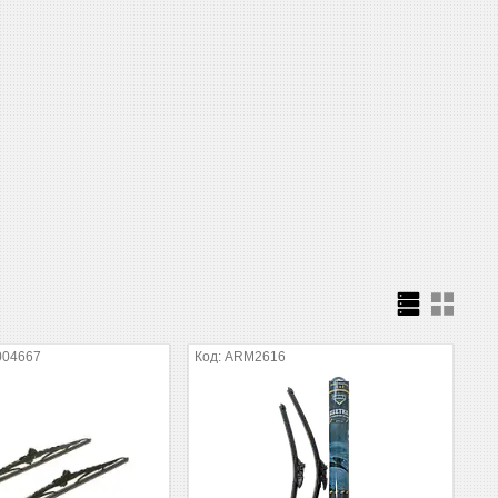
004667
ARM2616