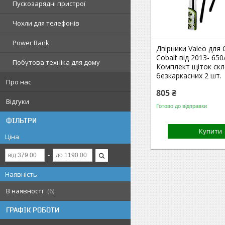
Пускозарядні пристрої
Чохли для телефонів
Power Bank
Двірники Valeo для 
Cobalt від 2013- 650
Побутова техніка для дому
Комплект щіток ск
безкаркасних 2 шт.
Про нас
805 ₴
Відгуки
Готово до відправки
ФІЛЬТРИ
Купити
Ціна
Наявність
В наявності
6
ГРАФІК РОБОТИ