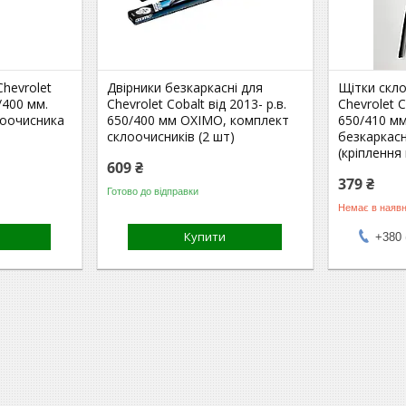
Chevrolet
Двірники безкаркасні для
Щітки скло
/400 мм.
Chevrolet Cobalt від 2013- р.в.
Chevrolet C
лоочисника
650/400 мм OXIMO, комплект
650/410 м
склоочисників (2 шт)
безкаркасн
(кріплення
609 ₴
379 ₴
Готово до відправки
Немає в наявн
Купити
+380 