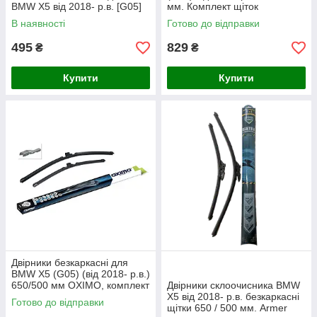
BMW X5 від 2018- р.в. [G05]
мм. Комплект щіток
щітка 350 мм
склоочисника безкаркасних 2
В наявності
Готово до відправки
шт.
495
829
₴
₴
Купити
Купити
Двірники безкаркасні для
BMW X5 (G05) (від 2018- р.в.)
650/500 мм OXIMO, комплект
Двірники склоочисника BMW
склоочисників (2 шт)
X5 від 2018- р.в. безкаркасні
Готово до відправки
щітки 650 / 500 мм. Armer