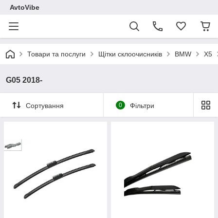
AvtoVibe
Товари та послуги
Щітки склоочисників
BMW
X5
G05 2018-
Сортування
0
Фільтри