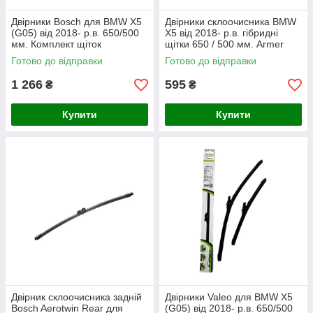
Двірники Bosch для BMW X5
Двірники склоочисника BMW
(G05) від 2018- р.в. 650/500
X5 від 2018- р.в. гібридні
мм. Комплект щіток
щітки 650 / 500 мм. Armer
склоочисника Aerotwin
(комплект 2 шт.)
Готово до відправки
Готово до відправки
безкаркасних
1 266
595
₴
₴
Купити
Купити
Двірник склоочисника задній
Двірники Valeo для BMW X5
Bosch Aerotwin Rear для
(G05) від 2018- р.в. 650/500