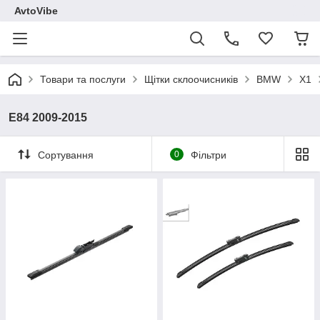
AvtoVibe
Товари та послуги
Щітки склоочисників
BMW
X1
E84 2009-2015
Сортування
0
Фільтри