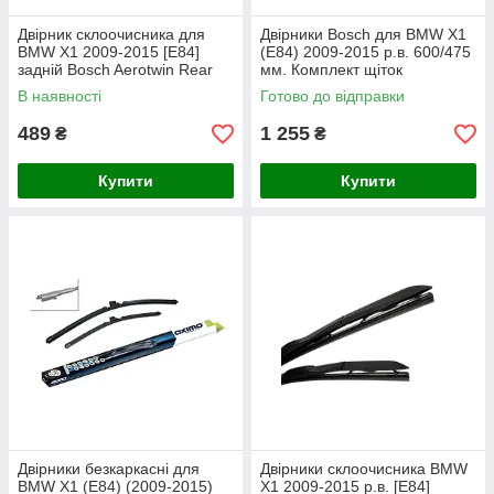
Двірник склоочисника для
Двірники Bosch для BMW X1
BMW X1 2009-2015 [E84]
(E84) 2009-2015 р.в. 600/475
задній Bosch Aerotwin Rear
мм. Комплект щіток
щітка 280 мм
склоочисника Aerotwin
В наявності
Готово до відправки
безкаркасних
489
1 255
₴
₴
Купити
Купити
Двірники безкаркасні для
Двірники склоочисника BMW
BMW X1 (E84) (2009-2015)
X1 2009-2015 р.в. [E84]