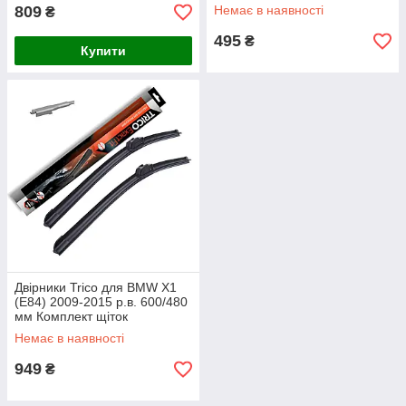
мм. Armer (комплект 2 шт.)
809
Немає в наявності
₴
495
₴
Купити
Двірники Trico для BMW X1
(E84) 2009-2015 р.в. 600/480
мм Комплект щіток
склоочисника ExactFit
Немає в наявності
безкаркасні 2 шт. передні
949
₴