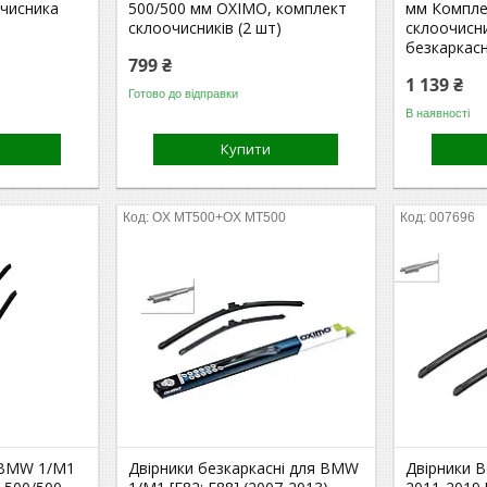
очисника
500/500 мм OXIMO, комплект
мм Компле
склоочисників (2 шт)
склоочисни
безкаркас
799 ₴
1 139 ₴
Готово до відправки
В наявності
Купити
OX MT500+OX MT500
007696
я BMW 1/M1
Двірники безкаркасні для BMW
Двірники 