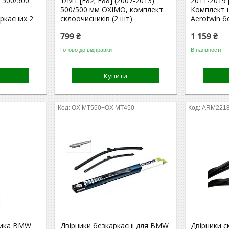
3 500/500
1/M1 [E82; E88] (2007-2013)
2011-2019 
500/500 мм OXIMO, комплект
Комплект 
ркасних 2
склоочисників (2 шт)
Aerotwin б
799 ₴
1 159 ₴
Готово до відправки
В наявності
Купити
OX MT550+OX MT450
ARM2218
ника BMW
Двірники безкаркасні для BMW
Двірники 