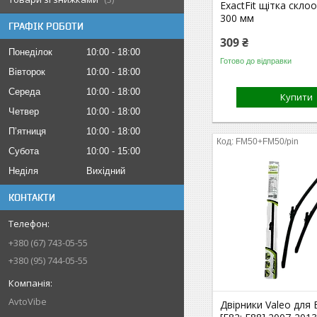
ExactFit щітка скло
300 мм
ГРАФІК РОБОТИ
309 ₴
Понеділок
10:00
18:00
Готово до відправки
Вівторок
10:00
18:00
Середа
10:00
18:00
Купити
Четвер
10:00
18:00
Пʼятниця
10:00
18:00
FM50+FM50/pin
Субота
10:00
15:00
Неділя
Вихідний
КОНТАКТИ
+380 (67) 743-05-55
+380 (95) 744-05-55
AvtoVibe
Двірники Valeo дл