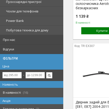
Пускозарядні пристрої
склоочисника Aerot
безкаркасних
Чохли для телефонів
1 139 ₴
Power Bank
В наявності
Побутова техніка для дому
Купити
Про нас
TR EX307
Відгуки
ФІЛЬТРИ
Ціна
Наявність
В наявності
16
Акція
Двірник задній для
[E81; E87] 2004-2011 
Товари зі знижками
3