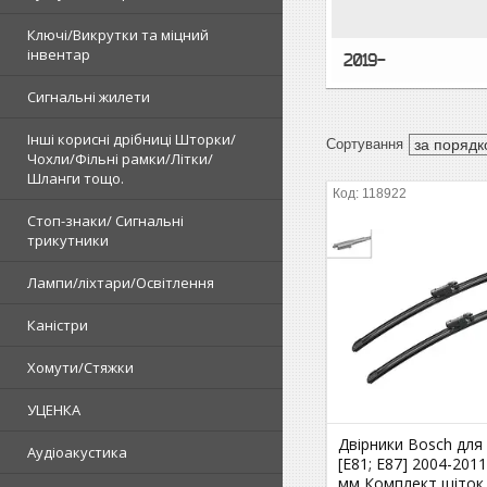
Ключі/Викрутки та міцний
інвентар
2019-
Сигнальні жилети
Інші корисні дрібниці Шторки/
Чохли/Фільні рамки/Літки/
Шланги тощо.
118922
Стоп-знаки/ Сигнальні
трикутники
Лампи/ліхтари/Освітлення
Каністри
Хомути/Стяжки
УЦЕНКА
Двірники Bosch дл
Аудіоакустика
[E81; E87] 2004-201
мм Комплект щіток