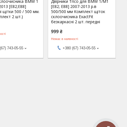
склоочисника BMW 1
Двірники Trico для BMW 1/M1
2013 [E82;E88]
[E82; E88] 2007-2013 р.в
і щітки 500 / 500 мм.
500/500 мм Комплект щіток
плект 2 шт.)
склоочисника ExactFit
безкаркасні 2 шт. передні
999 ₴
ості
Немає в наявності
(67) 743-05-55
+380 (67) 743-05-55