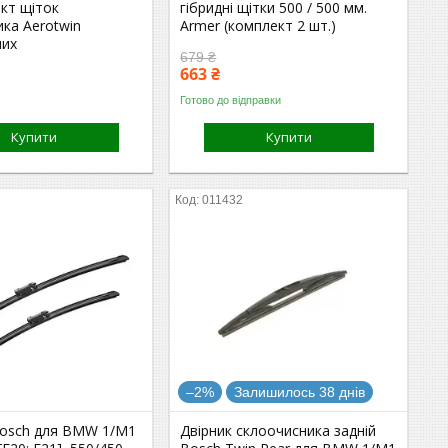
кт щіток
гібридні щітки 500 / 500 мм.
ка Aerotwin
Armer (комплект 2 шт.)
них
679 ₴
663 ₴
Готово до відправки
Купити
Купити
011432
–2%
Залишилось 38 днів
Bosch для BMW 1/M1
Двірник склоочисника задній