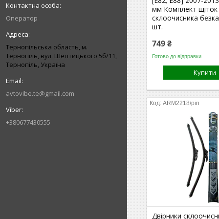
[E82; E88] 2007-201
мм Комплект щіток
склоочисника безка
Оператор
шт.
749 ₴
Тернопільська область, м.
Тернопіль, вул. Шептицького 5б/11,
Готово до відправки
Тернопіль, Україна
Купити
avtovibe.te@gmail.com
ARM2218/pin
+380677430555
Двірники склоочис