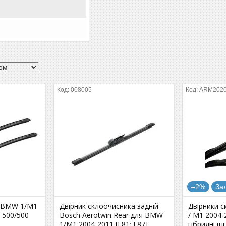
008005
ARM2020
–2%
За
я BMW 1/M1
Двірник склоочисника задній
Двірники 
1 500/500
Bosch Aerotwin Rear для BMW
/ M1 2004-2
1/M1 2004-2011 [E81; E87]
гібридні щі