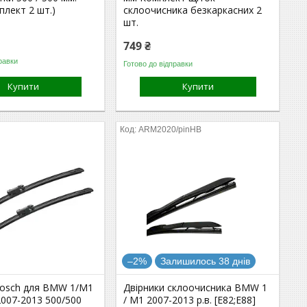
плект 2 шт.)
склоочисника безкаркасних 2
шт.
749 ₴
равки
Готово до відправки
Купити
Купити
ARM2020/pinHB
–2%
Залишилось 38 днів
Bosch для BMW 1/M1
Двірники склоочисника BMW 1
 2007-2013 500/500
/ M1 2007-2013 р.в. [E82;E88]