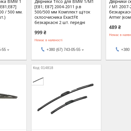
ника BMW 1
Двірники Trico для BMW 1/M1
Двірники 
[E81;E87]
[E81; E87] 2004-2011 р.в
/ M1 2007-
00 / 500 мм.
500/500 мм Комплект щіток
безкаркасн
т.)
склоочисника ExactFit
Armer (ком
безкаркасні 2 шт. передні
489 ₴
999 ₴
Немає в наявн
Немає в наявності
5-55
+380 (67) 743-05-55
+380 
014818