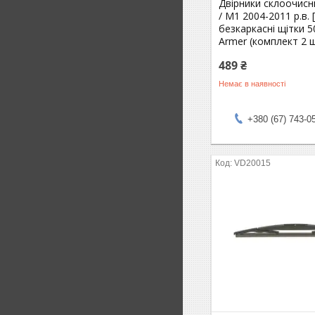
Двірники склоочис
/ M1 2004-2011 р.в. 
безкаркасні щітки 5
Armer (комплект 2 ш
489 ₴
Немає в наявності
+380 (67) 743-0
VD20015