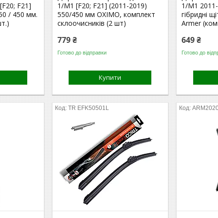
[F20; F21]
1/M1 [F20; F21] (2011-2019)
1/M1 2011-
50 / 450 мм.
550/450 мм OXIMO, комплект
гібридні щі
т.)
склоочисників (2 шт)
Armer (ком
779 ₴
649 ₴
Готово до відправки
Готово до відп
Купити
TR EFK50501L
ARM2020