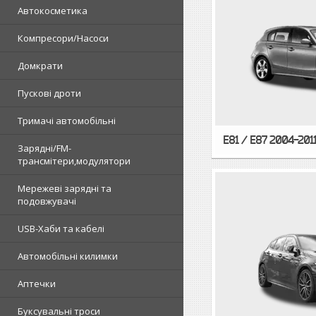
Автокосметика
Компресори/Насоси
Домкрати
Пускові дроти
Тримачі автомобільні
E81 / E87 2004-201
Зарядні/FM-
трансмітери,модулятори
Мережеві зарядні та
подовжувачі
USB-Хаби та кабелі
Автомобільні килимки
Аптечки
Буксувальні троси