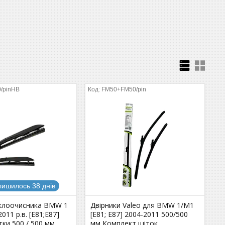
/pinHB
FM50+FM50/pin
лишилось 38 днів
склоочисника BMW 1
Двірники Valeo для BMW 1/M1
011 р.в. [E81;E87]
[E81; E87] 2004-2011 500/500
тки 500 / 500 мм.
мм Комплект щіток