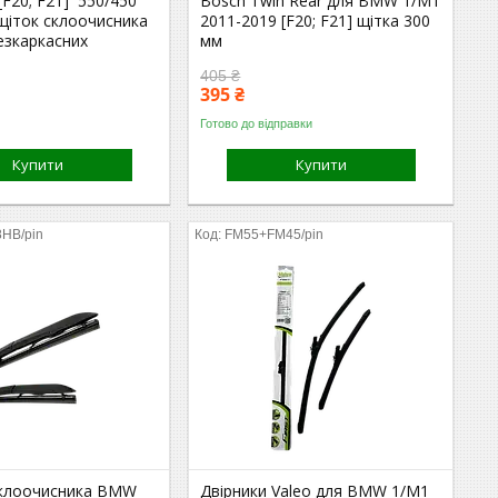
[F20; F21] 550/450
Bosch Twin Rear для BMW 1/M1
щіток склоочисника
2011-2019 [F20; F21] щітка 300
езкаркасних
мм
405 ₴
395 ₴
Готово до відправки
Купити
Купити
HB/pin
FM55+FM45/pin
склоочисника BMW
Двірники Valeo для BMW 1/M1