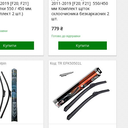
2019 [F20; F21]
2011-2019 [F20; F21] 550/450
тки 550 / 450 мм.
мм Комплект щіток
плект 2 шт.)
склоочисника безкаркасних 2
шт.
779 ₴
равки
Готово до відправки
Купити
Купити
/pin
TR EFK50501L