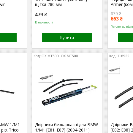
win
щітка 280 мм
Armer (ком
479 ₴
679 ₴
663 ₴
В наявності
Готово до відп
Купити
OX MT500+OX MT500
118922
 BMW 1/M1
Двірники безкаркасні для BMW
Двірники 
р.в. Trico
1/M1 [E81; E87] (2004-2011)
[E82; E88]