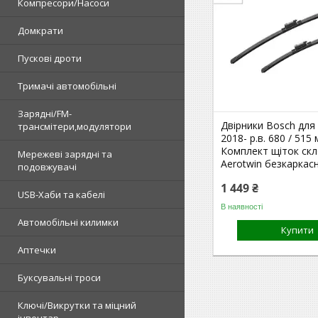
Компресори/Насоси
Домкрати
Пускові дроти
Тримачі автомобільні
Зарядні/FM-
Двірники Bosch для 
трансмітери,модулятори
2018- р.в. 680 / 515 
Комплект щіток ск
Мережеві зарядні та
Aerotwin безкаркас
подовжувачі
1 449 ₴
USB-Хаби та кабелі
В наявності
Автомобільні килимки
Купити
Аптечки
Буксувальні троси
Ключі/Викрутки та міцний
інвентар