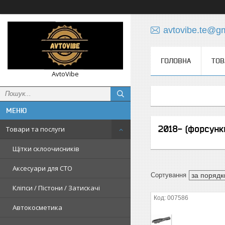
avtovibe.te@g
ГОЛОВНА
ТОВ
AvtoVibe
2018- (форсунки
Товари та послуги
Щітки склоочисників
Аксесуари для СТО
Кліпси / Пістони / Затискачі
007586
Автокосметика