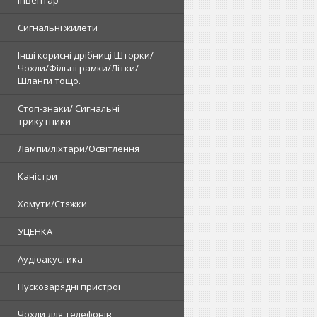
Сигнальні жилети
Інші корисні дрібниці Шторки/
Чохли/Фільні рамки/Літки/
Шланги тощо.
Стоп-знаки/ Сигнальні
трикутники
Лампи/ліхтари/Освітлення
Каністри
Хомути/Стяжки
УЦЕНКА
Аудіоакустика
Пускозарядні пристрої
Чохли для телефонів