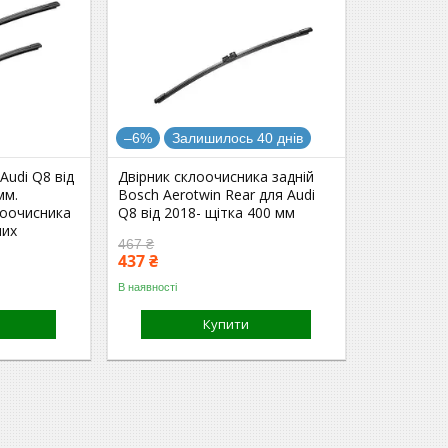
–6%
Залишилось 40 днів
Audi Q8 від
Двірник склоочисника задній
мм.
Bosch Aerotwin Rear для Audi
лоочисника
Q8 від 2018- щітка 400 мм
них
467 ₴
437 ₴
В наявності
Купити