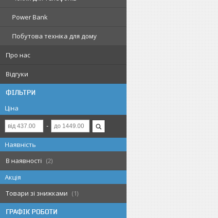
Power Bank
Побутова техніка для дому
Про нас
Відгуки
ФІЛЬТРИ
Ціна
Наявність
В наявності
2
Акція
Товари зі знижками
1
ГРАФІК РОБОТИ