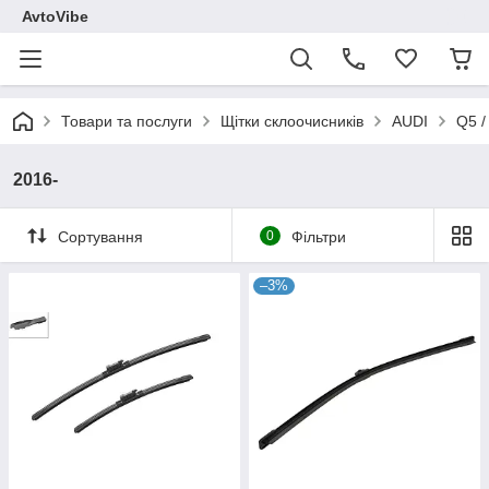
AvtoVibe
Товари та послуги
Щітки склоочисників
AUDI
Q5 /
2016-
Сортування
0
Фільтри
–3%