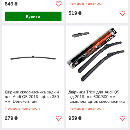
(комплект 2 шт.)
849
Немає в наявності
₴
519
₴
Купити
Двірник склоочисника задній
Двірники Trico для Audi Q5
для Audi Q5 2016- щітка 380
від 2016- р.в 600/500 мм
мм. Denckermann
Комплект щіток склоочисника
ExactFit безкаркасні 2 шт.
Немає в наявності
Немає в наявності
передні
279
959
₴
₴