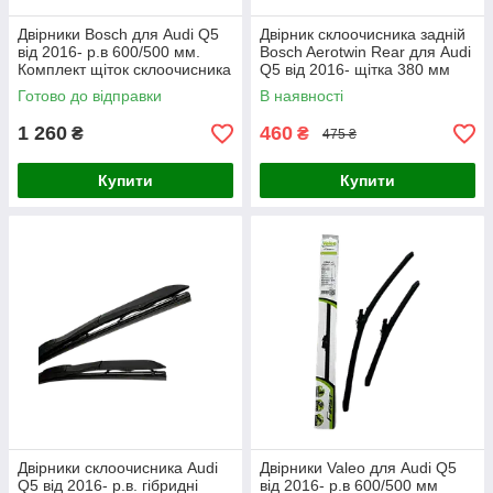
Двірники Bosch для Audi Q5
Двірник склоочисника задній
від 2016- р.в 600/500 мм.
Bosch Aerotwin Rear для Audi
Комплект щіток склоочисника
Q5 від 2016- щітка 380 мм
Aerotwin безкаркасних
Готово до відправки
В наявності
1 260
460
₴
₴
475 ₴
Купити
Купити
Двірники склоочисника Audi
Двірники Valeo для Audi Q5
Q5 від 2016- р.в. гібридні
від 2016- р.в 600/500 мм